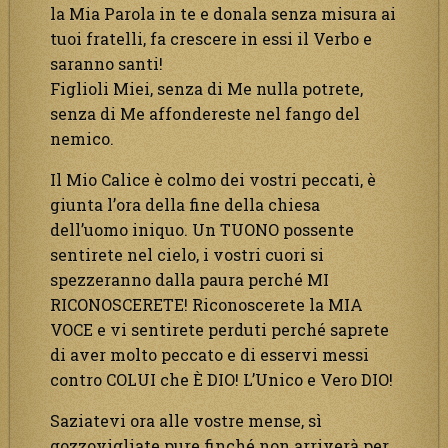
la Mia Parola in te e donala senza misura ai
tuoi fratelli, fa crescere in essi il Verbo e
saranno santi!
Figlioli Miei, senza di Me nulla potrete,
senza di Me affondereste nel fango del
nemico.
Il Mio Calice è colmo dei vostri peccati, è
giunta l’ora della fine della chiesa
dell’uomo iniquo. Un TUONO possente
sentirete nel cielo, i vostri cuori si
spezzeranno dalla paura perché MI
RICONOSCERETE! Riconoscerete la MIA
VOCE e vi sentirete perduti perché saprete
di aver molto peccato e di esservi messi
contro COLUI che È DIO! L’Unico e Vero DIO!
Saziatevi ora alle vostre mense, sì
gozzovigliate pure finché non arriverà per