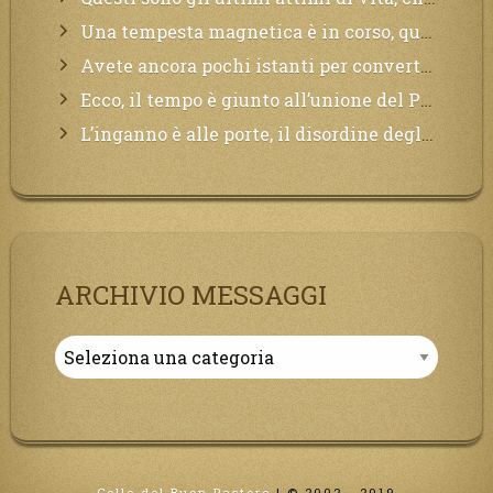
Una tempesta magnetica è in corso, questa generazione patirà. Il black out non tarderà ad arrivare e tutta la Terra sarà oscurata.
Avete ancora pochi istanti per convertirvi, non perdete tempo, la sciagura arriverà all’improvviso e per chi non si sarà preparato saranno dolori.
Ecco, il tempo è giunto all’unione del Padre con il figlio, non avete che da attendere pochissimo.
L’inganno è alle porte, il disordine degli ordinati urlerà perdono, ma sarà troppo tardi, il tradimento è stato grande!
ARCHIVIO MESSAGGI
Archivio
Messaggi
Colle del Buon Pastore
|
© 2002 - 2019