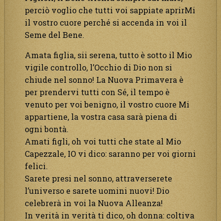
perciò voglio che tutti voi sappiate aprirMi
il vostro cuore perché si accenda in voi il
Seme del Bene.
Amata figlia, sii serena, tutto è sotto il Mio
vigile controllo, l’Occhio di Dio non si
chiude nel sonno! La Nuova Primavera è
per prendervi tutti con Sé, il tempo è
venuto per voi benigno, il vostro cuore Mi
appartiene, la vostra casa sarà piena di
ogni bontà.
Amati figli, oh voi tutti che state al Mio
Capezzale, IO vi dico: saranno per voi giorni
felici.
Sarete presi nel sonno, attraverserete
l’universo e sarete uomini nuovi! Dio
celebrerà in voi la Nuova Alleanza!
In verità in verità ti dico, oh donna: coltiva