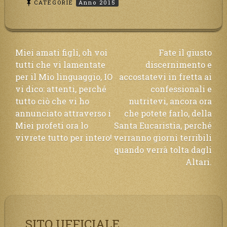
CATEGORIE
Anno 2015
Navigazione
Miei amati figli, oh voi
Fate il giusto
tutti che vi lamentate
discernimento e
articoli
per il Mio linguaggio, IO
accostatevi in fretta ai
vi dico: attenti, perché
confessionali e
tutto ciò che vi ho
nutritevi, ancora ora
annunciato attraverso i
che potete farlo, della
Miei profeti ora lo
Santa Eucaristia, perché
vivrete tutto per intero!
verranno giorni terribili
quando verrà tolta dagli
Altari.
SITO UFFICIALE