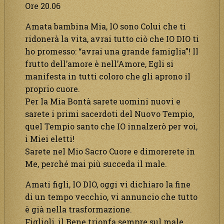
Ore 20.06
Amata bambina Mia, IO sono Colui che ti
ridonerà la vita, avrai tutto ciò che IO DIO ti
ho promesso: “avrai una grande famiglia”! Il
frutto dell’amore è nell’Amore, Egli si
manifesta in tutti coloro che gli aprono il
proprio cuore.
Per la Mia Bontà sarete uomini nuovi e
sarete i primi sacerdoti del Nuovo Tempio,
quel Tempio santo che IO innalzerò per voi,
i Miei eletti!
Sarete nel Mio Sacro Cuore e dimorerete in
Me, perché mai più succeda il male.
Amati figli, IO DIO, oggi vi dichiaro la fine
di un tempo vecchio, vi annuncio che tutto
è già nella trasformazione.
Figlioli, il Bene trionfa sempre sul male,