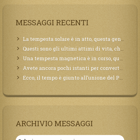
MESSAGGI RECENTI
La tempesta solare è in atto, questa generazione soffrirà molto, la Terra arderà, l’acqua sarà contaminata, il cibo non sarà più nelle vostre mense.
Questi sono gli ultimi attimi di vita, chi si vuole salvare Mi chiami in suo aiuto.
Una tempesta magnetica è in corso, questa generazione patirà. Il black out non tarderà ad arrivare e tutta la Terra sarà oscurata.
Avete ancora pochi istanti per convertirvi, non perdete tempo, la sciagura arriverà all’improvviso e per chi non si sarà preparato saranno dolori.
Ecco, il tempo è giunto all’unione del Padre con il figlio, non avete che da attendere pochissimo.
ARCHIVIO MESSAGGI
Archivio