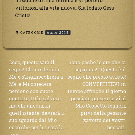
missione ultima terrena e vi porterò
vittoriosi alla vita nuova. Sia lodato Gesù
Cristo!
CATEGORIE
Anno 2015
Navigazione
Ecco, questo sarà il
Sono poche le ore che ci
segno! Chi crederà in
separano!!! Questo è il
articoli
Me e s’inginocchierà a
segno che presto avrete!
Me, e Mi chiederà
CONVERTITEVI in
perdono con cuore
tempo affinché il giorno
contrito, IO lo salverò,
possiate presentarvi al
ma chi ancora, in
Mio Cospetto leggeri,
quell’istante, devierà il
privi della pesante
suo sguardo dal Mio,
zavorra dei vostri
ecco che per lui sarà la
peccati.
fine!