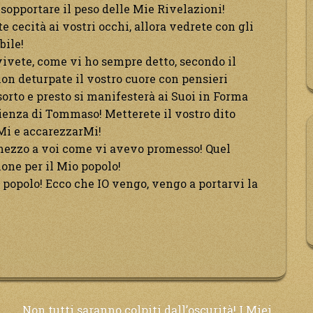
sopportare il peso delle Mie Rivelazioni!
e cecità ai vostri occhi, allora vedrete con gli
bile!
vivete, come vi ho sempre detto, secondo il
non deturpate il vostro cuore con pensieri
sorto e presto si manifesterà ai Suoi in Forma
ienza di Tommaso! Metterete il vostro dito
rMi e accarezzarMi!
 mezzo a voi come vi avevo promesso! Quel
one per il Mio popolo!
popolo! Ecco che IO vengo, vengo a portarvi la
Non tutti saranno colpiti dall’oscurità! I Miei