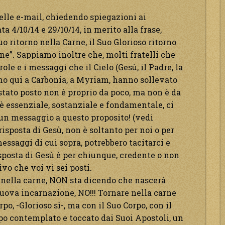
elle e-mail, chiedendo spiegazioni ai
a 4/10/14 e 29/10/14, in merito alla frase,
o ritorno nella Carne, il Suo Glorioso ritorno
arne”. Sappiamo inoltre che, molti fratelli che
ole e i messaggi che il Cielo (Gesù, il Padre, la
 qui a Carbonia, a Myriam, hanno sollevato
 stato posto non è proprio da poco, ma non è da
 è essenziale, sostanziale e fondamentale, ci
 un messaggio a questo proposito! (vedi
risposta di Gesù, non è soltanto per noi o per
 messaggi di cui sopra, potrebbero tacitarci e
isposta di Gesù è per chiunque, credente o non
vo che voi vi sei posti.
 nella carne, NON sta dicendo che nascerà
ova incarnazione, NO!!! Tornare nella carne
po, -Glorioso sì-, ma con il Suo Corpo, con il
po contemplato e toccato dai Suoi Apostoli, un