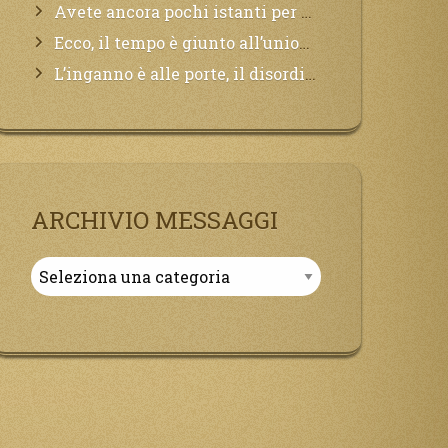
Avete ancora pochi istanti per convertirvi, non perdete tempo, la sciagura arriverà all’improvviso e per chi non si sarà preparato saranno dolori.
Ecco, il tempo è giunto all’unione del Padre con il figlio, non avete che da attendere pochissimo.
L’inganno è alle porte, il disordine degli ordinati urlerà perdono, ma sarà troppo tardi, il tradimento è stato grande!
ARCHIVIO MESSAGGI
Archivio
Messaggi