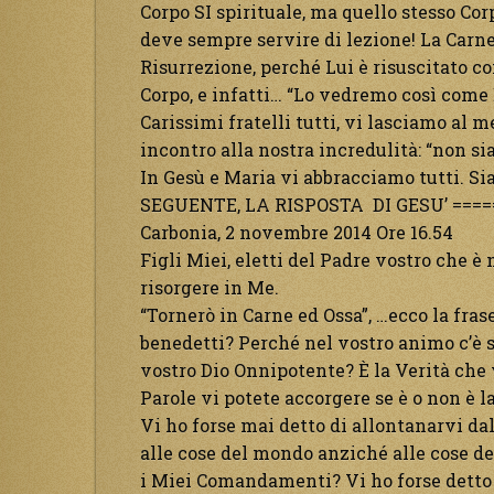
Corpo SI spirituale, ma quello stesso Co
deve sempre servire di lezione! La Carne
Risurrezione, perché Lui è risuscitato c
Corpo, e infatti… “Lo vedremo così come Eg
Carissimi fratelli tutti, vi lasciamo al 
incontro alla nostra incredulità: “non si
In Gesù e Maria vi abbracciamo tutti. S
SEGUENTE, LA RISPOSTA DI GESU’ ====
Carbonia, 2 novembre 2014 Ore 16.54
Figli Miei, eletti del Padre vostro che è
risorgere in Me.
“Tornerò in Carne ed Ossa”, …ecco la fras
benedetti? Perché nel vostro animo c’è 
vostro Dio Onnipotente? È la Verità che v
Parole vi potete accorgere se è o non è la
Vi ho forse mai detto di allontanarvi da
alle cose del mondo anziché alle cose de
i Miei Comandamenti? Vi ho forse detto