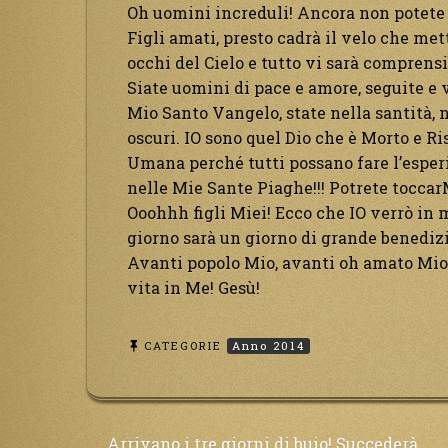
Oh uomini increduli! Ancora non potete 
Figli amati, presto cadrà il velo che mett
occhi del Cielo e tutto vi sarà comprensi
Siate uomini di pace e amore, seguite e 
Mio Santo Vangelo, state nella santità, 
oscuri. IO sono quel Dio che è Morto e Ri
Umana perché tutti possano fare l’esper
nelle Mie Sante Piaghe!!! Potrete tocca
Ooohhh figli Miei! Ecco che IO verrò in
giorno sarà un giorno di grande benedizi
Avanti popolo Mio, avanti oh amato Mio 
vita in Me! Gesù!
CATEGORIE
Anno 2014
Arrivano i tre giorni di buio! Succederà