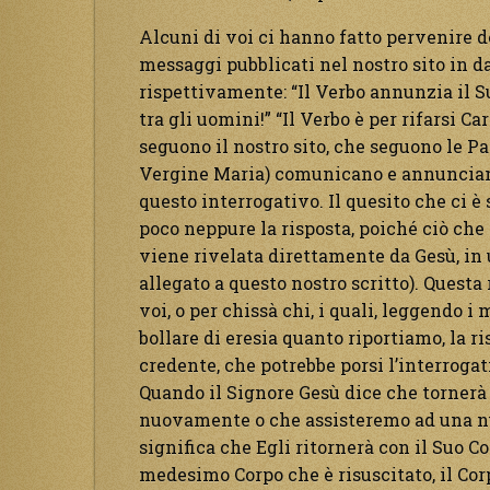
Alcuni di voi ci hanno fatto pervenire d
messaggi pubblicati nel nostro sito in dat
rispettivamente: “Il Verbo annunzia il Su
tra gli uomini!” “Il Verbo è per rifarsi C
seguono il nostro sito, che seguono le Par
Vergine Maria) comunicano e annunciano
questo interrogativo. Il quesito che ci è
poco neppure la risposta, poiché ciò che
viene rivelata direttamente da Gesù, in
allegato a questo nostro scritto). Questa 
voi, o per chissà chi, i quali, leggendo i
bollare di eresia quanto riportiamo, la r
credente, che potrebbe porsi l’interrogati
Quando il Signore Gesù dice che tornerà
nuovamente o che assisteremo ad una nu
significa che Egli ritornerà con il Suo Cor
medesimo Corpo che è risuscitato, il Cor