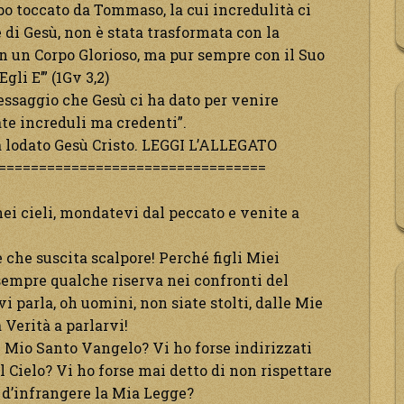
rpo toccato da Tommaso, la cui incredulità ci
 di Gesù, non è stata trasformata con la
on un Corpo Glorioso, ma pur sempre con il Suo
li E’” (1Gv 3,2)
messaggio che Gesù ci ha dato per venire
ate increduli ma credenti”.
ia lodato Gesù Cristo. LEGGI L’ALLEGATO
=================================
 nei cieli, mondatevi dal peccato e venite a
e che suscita scalpore! Perché figli Miei
sempre qualche riserva nei confronti del
i parla, oh uomini, non siate stolti, dalle Mie
 Verità a parlarvi!
l Mio Santo Vangelo? Vi ho forse indirizzati
l Cielo? Vi ho forse mai detto di non rispettare
 d’infrangere la Mia Legge?