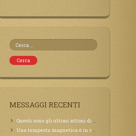
Ricerca
per:
MESSAGGI RECENTI
Questi sono gli ultimi attimi di vita, chi si vuole salvare Mi chiami in suo aiuto.
Una tempesta magnetica è in corso, questa generazione patirà. Il black out non tarderà ad arrivare e tutta la Terra sarà oscurata.