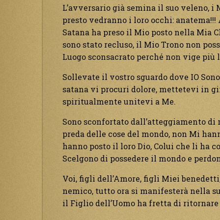
L’avversario già semina il suo veleno, i M
presto vedranno i loro occhi: anatema!!!
Satana ha preso il Mio posto nella Mia Ch
sono stato recluso, il Mio Trono non pos
Luogo sconsacrato perché non vige più l
Sollevate il vostro sguardo dove IO Sono
satana vi procuri dolore, mettetevi in g
spiritualmente unitevi a Me.
Sono sconfortato dall’atteggiamento di 
preda delle cose del mondo, non Mi hanno
hanno posto il loro Dio, Colui che li ha c
Scelgono di possedere il mondo e perdono
Voi, figli dell’Amore, figli Miei benedet
nemico, tutto ora si manifesterà nella s
il Figlio dell’Uomo ha fretta di ritornare 