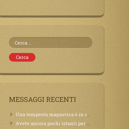
Ricerca
per:
MESSAGGI RECENTI
Una tempesta magnetica è in corso, questa generazione patirà. Il black out non tarderà ad arrivare e tutta la Terra sarà oscurata.
Avete ancora pochi istanti per convertirvi, non perdete tempo, la sciagura arriverà all’improvviso e per chi non si sarà preparato saranno dolori.