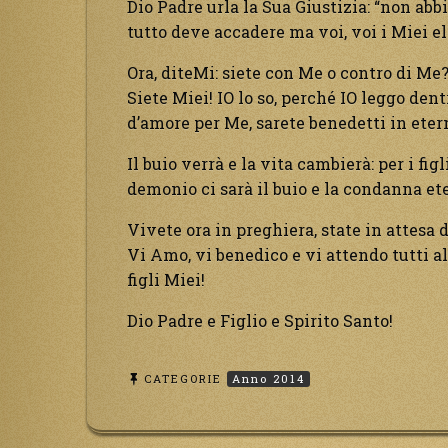
Dio Padre urla la Sua Giustizia: “non abbi
tutto deve accadere ma voi, voi i Miei ele
Ora, diteMi: siete con Me o contro di Me
Siete Miei! IO lo so, perché IO leggo den
d’amore per Me, sarete benedetti in eter
Il buio verrà e la vita cambierà: per i fig
demonio ci sarà il buio e la condanna et
Vivete ora in preghiera, state in attesa d
Vi Amo, vi benedico e vi attendo tutti a
figli Miei!
Dio Padre e Figlio e Spirito Santo!
CATEGORIE
Anno 2014