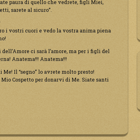
ate paura di quello che vedrete, figli Miei,
tti, sarete al sicuro”.
?
tro i vostri cuori e vedo la vostra anima piena
no!
li dell’Amore ci sarà l’amore, ma per i figli del
erna! Anatema!!! Anatema!!!
i Me! Il “segno” lo avrete molto presto!
l Mio Cospetto per donarvi di Me. Siate santi