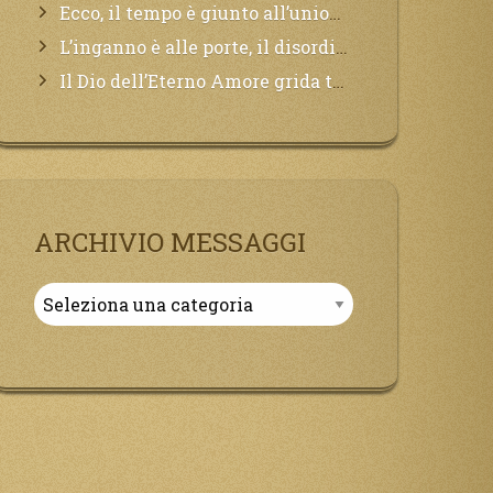
Ecco, il tempo è giunto all’unione del Padre con il figlio, non avete che da attendere pochissimo.
L’inganno è alle porte, il disordine degli ordinati urlerà perdono, ma sarà troppo tardi, il tradimento è stato grande!
Il Dio dell’Eterno Amore grida tutto il Suo bene per i Suoi,richiama a Sé i lontani, affinché si pentano e tornino a Lui:
ARCHIVIO MESSAGGI
Archivio
Messaggi