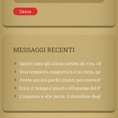
per:
MESSAGGI RECENTI
Questi sono gli ultimi attimi di vita, chi si vuole salvare Mi chiami in suo aiuto.
Una tempesta magnetica è in corso, questa generazione patirà. Il black out non tarderà ad arrivare e tutta la Terra sarà oscurata.
Avete ancora pochi istanti per convertirvi, non perdete tempo, la sciagura arriverà all’improvviso e per chi non si sarà preparato saranno dolori.
Ecco, il tempo è giunto all’unione del Padre con il figlio, non avete che da attendere pochissimo.
L’inganno è alle porte, il disordine degli ordinati urlerà perdono, ma sarà troppo tardi, il tradimento è stato grande!