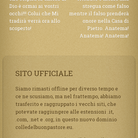
articoli
Dio è ormai ai vostri
stregua come falso
occhi!!! Colui che Mi
mentre il falso prenderà
tradirà verrà ora allo
onore nella Casa di
scoperto!
Pietro. Anatema!
Anatema! Anatema!
SITO UFFICIALE
Siamo rimasti offline per diverso tempo e
ce ne scusiamo, ma nel frattempo, abbiamo
trasferito e raggruppato i vecchi siti, che
potevate raggiungere alle estensioni .it,
.com, .net e .org, in questo nuovo dominio
colledelbuonpastore.eu.