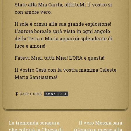
State alla Mia Carità, offriteMi il vostro sì
con amore vero.
Il sole è ormai alla sua grande esplosione!
L’aurora boreale sarà vista in ogni angolo
della Terra e Maria apparirà splendente di
luce e amore!
Fatevi Miei, tutti Miei! L’ORA è questa!
Il vostro Gesù con la vostra mamma Celeste
Maria Santissima!
CATEGORIE
Anno 2014
Navigazione
La tremenda sciagura
Il vero Messia sarà
che colpirà la Chiesa di
ritenuto e messo alla