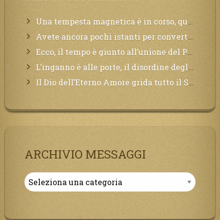
Una tempesta magnetica è in corso, questa generazione patirà. Il black out non tarderà ad arrivare e tutta la Terra sarà oscurata.
Avete ancora pochi istanti per convertirvi, non perdete tempo, la sciagura arriverà all’improvviso e per chi non si sarà preparato saranno dolori.
Ecco, il tempo è giunto all’unione del Padre con il figlio, non avete che da attendere pochissimo.
L’inganno è alle porte, il disordine degli ordinati urlerà perdono, ma sarà troppo tardi, il tradimento è stato grande!
Il Dio dell’Eterno Amore grida tutto il Suo bene per i Suoi,richiama a Sé i lontani, affinché si pentano e tornino a Lui:
ARCHIVIO MESSAGGI
Archivio
Messaggi