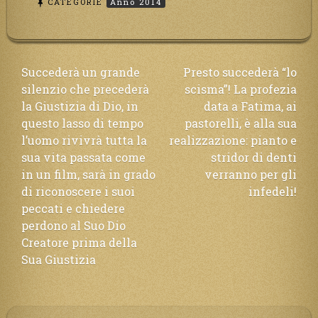
CATEGORIE
Anno 2014
Navigazione
Succederà un grande
Presto succederà “lo
silenzio che precederà
scisma”! La profezia
articoli
la Giustizia di Dio, in
data a Fatima, ai
questo lasso di tempo
pastorelli, è alla sua
l’uomo rivivrà tutta la
realizzazione: pianto e
sua vita passata come
stridor di denti
in un film, sarà in grado
verranno per gli
di riconoscere i suoi
infedeli!
peccati e chiedere
perdono al Suo Dio
Creatore prima della
Sua Giustizia