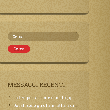
Ricerca
per:
MESSAGGI RECENTI
La tempesta solare è in atto, questa generazione soffrirà molto, la Terra arderà, l’acqua sarà contaminata, il cibo non sarà più nelle vostre mense.
Questi sono gli ultimi attimi di vita, chi si vuole salvare Mi chiami in suo aiuto.