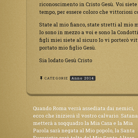
riconoscimento in Cristo Gesù. Voi siete 
tempo, per essere coloro che vittoriosi 
State al mio fianco, state stretti al mio
Io sono in mezzo a voi e sono la Condott
figli miei siete al sicuro Io vi porterò vi
portato mio figlio Gesù.
Sia lodato Gesù Cristo
CATEGORIE
Anno 2014
Navigazione
Quando Roma verrà assediata dai nemici,
ecco che inizierà il vostro calvario. Satana
metterà a soqquadro la Mia Casa e la Mia
articoli
Parola sarà negata al Mio popolo, la Santa
Eucaristia sarà tolta dal Mio Santo Altare.