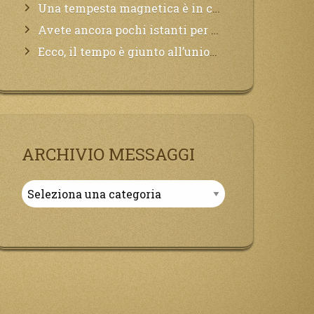
Una tempesta magnetica è in corso, questa generazione patirà. Il black out non tarderà ad arrivare e tutta la Terra sarà oscurata.
Avete ancora pochi istanti per convertirvi, non perdete tempo, la sciagura arriverà all’improvviso e per chi non si sarà preparato saranno dolori.
Ecco, il tempo è giunto all’unione del Padre con il figlio, non avete che da attendere pochissimo.
ARCHIVIO MESSAGGI
Archivio
Messaggi