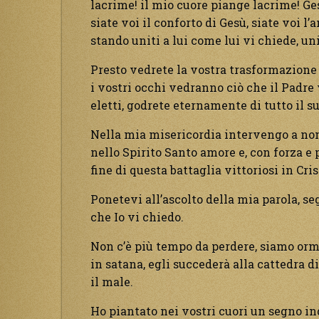
lacrime! il mio cuore piange lacrime! Ges
siate voi il conforto di Gesù, siate voi l
stando uniti a lui come lui vi chiede, un
Presto vedrete la vostra trasformazione
i vostri occhi vedranno ciò che il Padre vo
eletti, godrete eternamente di tutto il s
Nella mia misericordia intervengo a nom
nello Spirito Santo amore e, con forza e
fine di questa battaglia vittoriosi in Cri
Ponetevi all’ascolto della mia parola, se
che Io vi chiedo.
Non c’è più tempo da perdere, siamo orma
in satana, egli succederà alla cattedra d
il male.
Ho piantato nei vostri cuori un segno in