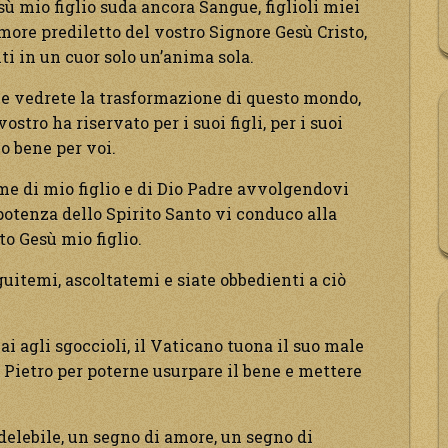
ù mio figlio suda ancora Sangue, figlioli miei
’amore prediletto del vostro Signore Gesù Cristo,
iti in un cuor solo un’anima sola.
 e vedrete la trasformazione di questo mondo,
stro ha riservato per i suoi figli, per i suoi
uo bene per voi.
e di mio figlio e di Dio Padre avvolgendovi
 potenza dello Spirito Santo vi conduco alla
sto Gesù mio figlio.
guitemi, ascoltatemi e siate obbedienti a ciò
i agli sgoccioli, il Vaticano tuona il suo male
i Pietro per poterne usurpare il bene e mettere
delebile, un segno di amore, un segno di