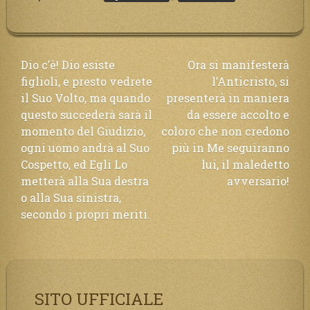
Navigazione
Dio c’è! Dio esiste
Ora si manifesterà
figlioli, e presto vedrete
l’Anticristo, si
articoli
il Suo Volto, ma quando
presenterà in maniera
questo succederà sarà il
da essere accolto e
momento del Giudizio,
coloro che non credono
ogni uomo andrà al Suo
più in Me seguiranno
Cospetto, ed Egli Lo
lui, il maledetto
metterà alla Sua destra
avversario!
o alla Sua sinistra,
secondo i propri meriti.
SITO UFFICIALE