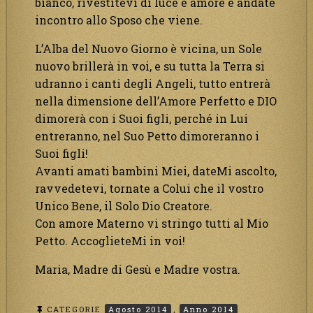
bianco, rivestitevi di luce e amore e andate
incontro allo Sposo che viene.
L’Alba del Nuovo Giorno è vicina, un Sole
nuovo brillerà in voi, e su tutta la Terra si
udranno i canti degli Angeli, tutto entrerà
nella dimensione dell’Amore Perfetto e DIO
dimorerà con i Suoi figli, perché in Lui
entreranno, nel Suo Petto dimoreranno i
Suoi figli!
Avanti amati bambini Miei, dateMi ascolto,
ravvedetevi, tornate a Colui che il vostro
Unico Bene, il Solo Dio Creatore.
Con amore Materno vi stringo tutti al Mio
Petto. AccoglieteMi in voi!
Maria, Madre di Gesù e Madre vostra.
CATEGORIE
Agosto 2014
,
Anno 2014