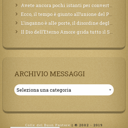
Avete ancora pochi istanti per convertirvi, non perdete tempo, la sciagura arriverà all’improvviso e per chi non si sarà preparato saranno dolori.
Ecco, il tempo è giunto all’unione del Padre con il figlio, non avete che da attendere pochissimo.
L’inganno è alle porte, il disordine degli ordinati urlerà perdono, ma sarà troppo tardi, il tradimento è stato grande!
Il Dio dell’Eterno Amore grida tutto il Suo bene per i Suoi,richiama a Sé i lontani, affinché si pentano e tornino a Lui:
ARCHIVIO MESSAGGI
Archivio
Messaggi
Colle del Buon Pastore
|
© 2002 - 2019