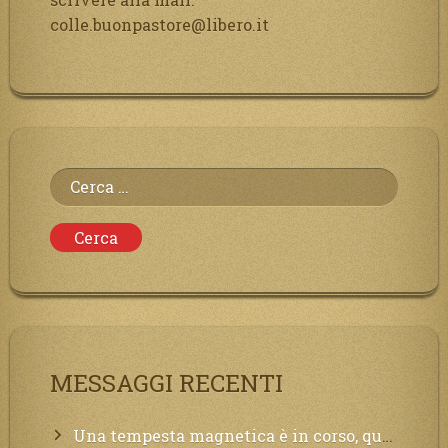
colle.buonpastore@libero.it
Ricerca
per:
MESSAGGI RECENTI
Una tempesta magnetica è in corso, questa generazione patirà. Il black out non tarderà ad arrivare e tutta la Terra sarà oscurata.