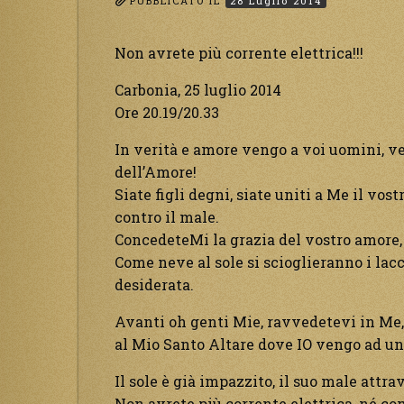
PUBBLICATO IL
28 Luglio 2014
Non avrete più corrente elettrica!!!
Carbonia, 25 luglio 2014
Ore 20.19/20.33
In verità e amore vengo a voi uomini, ve
dell’Amore!
Siate figli degni, siate uniti a Me il vos
contro il male.
ConcedeteMi la grazia del vostro amore,
Come neve al sole si scioglieranno i lacci
desiderata.
Avanti oh genti Mie, ravvedetevi in Me,
al Mio Santo Altare dove IO vengo ad un
Il sole è già impazzito, il suo male attra
Non avrete più corrente elettrica, né co