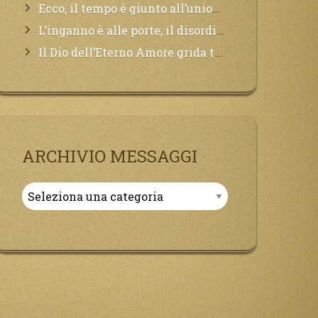
Ecco, il tempo è giunto all’unione del Padre con il figlio, non avete che da attendere pochissimo.
L’inganno è alle porte, il disordine degli ordinati urlerà perdono, ma sarà troppo tardi, il tradimento è stato grande!
Il Dio dell’Eterno Amore grida tutto il Suo bene per i Suoi,richiama a Sé i lontani, affinché si pentano e tornino a Lui:
ARCHIVIO MESSAGGI
Archivio
Messaggi