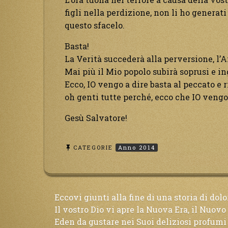
figli nella perdizione, non li ho generati
questo sfacelo.
Basta!
La Verità succederà alla perversione, l’
Mai più il Mio popolo subirà soprusi e i
Ecco, IO vengo a dire basta al peccato e 
oh genti tutte perché, ecco che IO vengo
Gesù Salvatore!
CATEGORIE
Anno 2014
Navigazione
Eccovi giunti alla fine di una storia di dolo
Il vostro Dio vi apre la Nuova Era, il Nuovo
Eden da gustare nei Suoi deliziosi profumi