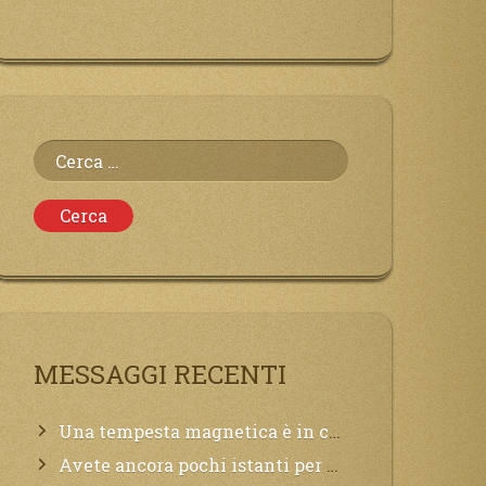
Ricerca
per:
MESSAGGI RECENTI
Una tempesta magnetica è in corso, questa generazione patirà. Il black out non tarderà ad arrivare e tutta la Terra sarà oscurata.
Avete ancora pochi istanti per convertirvi, non perdete tempo, la sciagura arriverà all’improvviso e per chi non si sarà preparato saranno dolori.