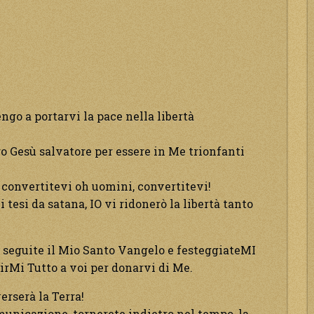
ngo a portarvi la pace nella libertà
tro Gesù salvatore per essere in Me trionfanti
 convertitevi oh uomini, convertitevi!
 tesi da satana, IO vi ridonerò la libertà tanto
 seguite il Mio Santo Vangelo e festeggiateMI
irMi Tutto a voi per donarvi di Me.
verserà la Terra!
municazione, tornerete indietro nel tempo, la