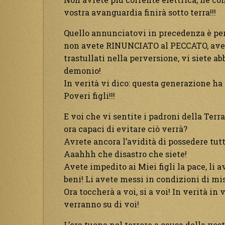
vostra avanguardia finirà sotto terra!!!
Quello annunciatovi in precedenza è per 
non avete RINUNCIATO al PECCATO, avete 
trastullati nella perversione, vi siete 
demonio!
In verità vi dico: questa generazione h
Poveri figli!!!
E voi che vi sentite i padroni della Terra.
ora capaci di evitare ciò verrà?
Avrete ancora l’avidità di possedere tutt
Aaahhh che disastro che siete!
Avete impedito ai Miei figli la pace, li a
beni! Li avete messi in condizioni di mis
Ora toccherà a voi, si a voi! In verità in 
verranno su di voi!
L’ora tuona nel terrore a causa della vos