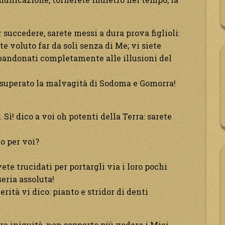
succedere, sarete messi a dura prova figlioli:
voluto far da soli senza di Me; vi siete
abbandonati completamente alle illusioni del
a superato la malvagità di Sodoma e Gomorra!
 Sì! dico a voi oh potenti della Terra: sarete
o per voi?
vete trucidati per portargli via i loro pochi
eria assoluta!
verità vi dico: pianto e stridor di denti
tra iniquità, non sopporto più vedere i Miei