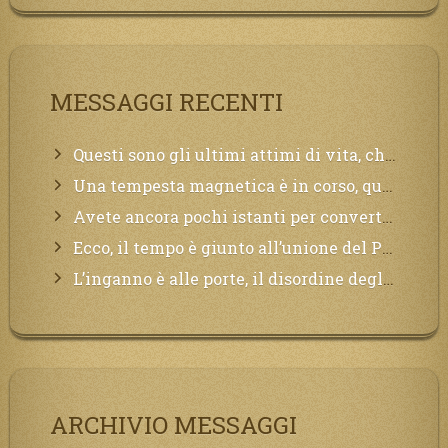
MESSAGGI RECENTI
Questi sono gli ultimi attimi di vita, chi si vuole salvare Mi chiami in suo aiuto.
Una tempesta magnetica è in corso, questa generazione patirà. Il black out non tarderà ad arrivare e tutta la Terra sarà oscurata.
Avete ancora pochi istanti per convertirvi, non perdete tempo, la sciagura arriverà all’improvviso e per chi non si sarà preparato saranno dolori.
Ecco, il tempo è giunto all’unione del Padre con il figlio, non avete che da attendere pochissimo.
L’inganno è alle porte, il disordine degli ordinati urlerà perdono, ma sarà troppo tardi, il tradimento è stato grande!
ARCHIVIO MESSAGGI