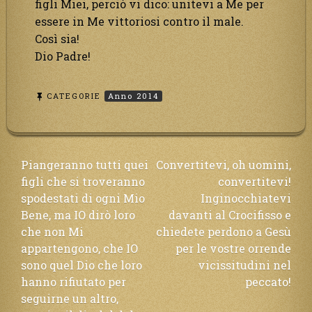
figli Miei, perciò vi dico: unitevi a Me per
essere in Me vittoriosi contro il male.
Così sia!
Dio Padre!
CATEGORIE
Anno 2014
Navigazione
Piangeranno tutti quei
Convertitevi, oh uomini,
figli che si troveranno
convertitevi!
articoli
spodestati di ogni Mio
Inginocchiatevi
Bene, ma IO dirò loro
davanti al Crocifisso e
che non Mi
chiedete perdono a Gesù
appartengono, che IO
per le vostre orrende
sono quel Dio che loro
vicissitudini nel
hanno rifiutato per
peccato!
seguirne un altro,