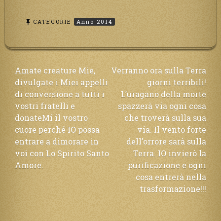
CATEGORIE
Anno 2014
Navigazione
Amate creature Mie,
Verranno ora sulla Terra
divulgate i Miei appelli
giorni terribili!
articoli
di conversione a tutti i
L’uragano della morte
vostri fratelli e
spazzerà via ogni cosa
donateMi il vostro
che troverà sulla sua
cuore perché IO possa
via. Il vento forte
entrare a dimorare in
dell’orrore sarà sulla
voi con Lo Spirito Santo
Terra. IO invierò la
Amore.
purificazione e ogni
cosa entrerà nella
trasformazione!!!