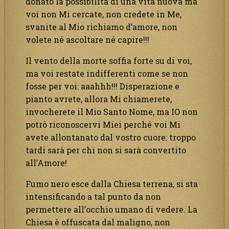
donato la possibilità di una vita nuova ma
voi non Mi cercate, non credete in Me,
svanite al Mio richiamo d’amore, non
volete né ascoltare né capire!!!
Il vento della morte soffia forte su di voi,
ma voi restate indifferenti come se non
fosse per voi: aaahhh!!! Disperazione e
pianto avrete, allora Mi chiamerete,
invocherete il Mio Santo Nome, ma IO non
potrò riconoscervi Miei perché voi Mi
avete allontanato dal vostro cuore: troppo
tardi sarà per chi non si sarà convertito
all’Amore!
Fumo nero esce dalla Chiesa terrena, si sta
intensificando a tal punto da non
permettere all’occhio umano di vedere. La
Chiesa è offuscata dal maligno, non