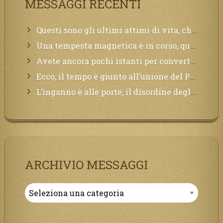
MESSAGGI RECENTI
Questi sono gli ultimi attimi di vita, chi si vuole salvare Mi chiami in suo aiuto.
Una tempesta magnetica è in corso, questa generazione patirà. Il black out non tarderà ad arrivare e tutta la Terra sarà oscurata.
Avete ancora pochi istanti per convertirvi, non perdete tempo, la sciagura arriverà all’improvviso e per chi non si sarà preparato saranno dolori.
Ecco, il tempo è giunto all’unione del Padre con il figlio, non avete che da attendere pochissimo.
L’inganno è alle porte, il disordine degli ordinati urlerà perdono, ma sarà troppo tardi, il tradimento è stato grande!
ARCHIVIO MESSAGGI
Archivio
Messaggi