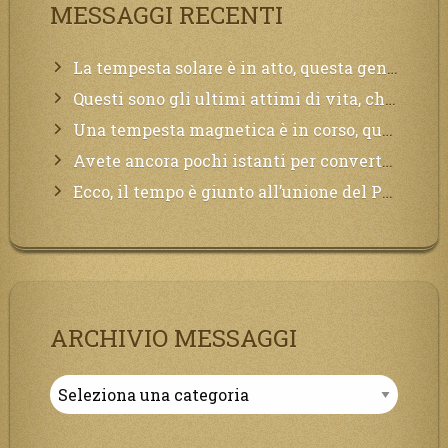
MESSAGGI RECENTI
La tempesta solare è in atto, questa generazione soffrirà molto, la Terra arderà, l’acqua sarà contaminata, il cibo non sarà più nelle vostre mense.
Questi sono gli ultimi attimi di vita, chi si vuole salvare Mi chiami in suo aiuto.
Una tempesta magnetica è in corso, questa generazione patirà. Il black out non tarderà ad arrivare e tutta la Terra sarà oscurata.
Avete ancora pochi istanti per convertirvi, non perdete tempo, la sciagura arriverà all’improvviso e per chi non si sarà preparato saranno dolori.
Ecco, il tempo è giunto all’unione del Padre con il figlio, non avete che da attendere pochissimo.
ARCHIVIO MESSAGGI
Archivio
Messaggi