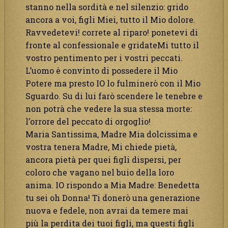
stanno nella sordità e nel silenzio: grido
ancora a voi, figli Miei, tutto il Mio dolore.
Ravvedetevi! correte al riparo! ponetevi di
fronte al confessionale e gridateMi tutto il
vostro pentimento per i vostri peccati.
L’uomo è convinto di possedere il Mio
Potere ma presto IO lo fulminerò con il Mio
Sguardo. Su di lui farò scendere le tenebre e
non potrà che vedere la sua stessa morte:
l’orrore del peccato di orgoglio!
Maria Santissima, Madre Mia dolcissima e
vostra tenera Madre, Mi chiede pietà,
ancora pietà per quei figli dispersi, per
coloro che vagano nel buio della loro
anima. IO rispondo a Mia Madre: Benedetta
tu sei oh Donna! Ti donerò una generazione
nuova e fedele, non avrai da temere mai
più la perdita dei tuoi figli, ma questi figli