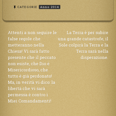
CATEGORIE
Anno 2014
Navigazione
Attenti a non seguire le
La Terra è per subire
false regole che
una grande catastrofe, il
articoli
metteranno nella
Sole colpirà la Terra e la
Chiesa! Vi sarà fatto
Terra sarà nella
presente che il peccato
disperazione.
non esiste, che Dio è
Misericordioso, che
tutto è già perdonato!
Ma, in verità vi dico: la
libertà che vi sarà
permessa è contro i
Miei Comandamenti!