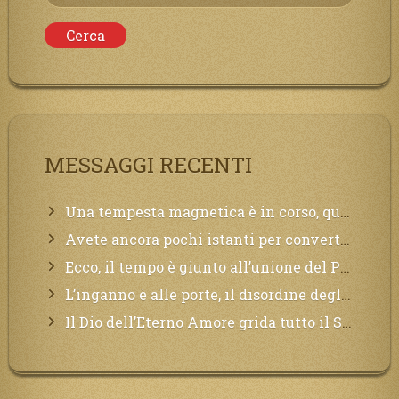
per:
MESSAGGI RECENTI
Una tempesta magnetica è in corso, questa generazione patirà. Il black out non tarderà ad arrivare e tutta la Terra sarà oscurata.
Avete ancora pochi istanti per convertirvi, non perdete tempo, la sciagura arriverà all’improvviso e per chi non si sarà preparato saranno dolori.
Ecco, il tempo è giunto all’unione del Padre con il figlio, non avete che da attendere pochissimo.
L’inganno è alle porte, il disordine degli ordinati urlerà perdono, ma sarà troppo tardi, il tradimento è stato grande!
Il Dio dell’Eterno Amore grida tutto il Suo bene per i Suoi,richiama a Sé i lontani, affinché si pentano e tornino a Lui: