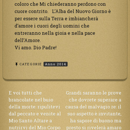
coloro che Mi chiederanno perdono con
cuore contrito. L’Alba del Nuovo Giorno è
per essere sulla Terra e imbiancherà
d’amore i cuori degli uomini che
entreranno nella gioia e nella pace
dell’Amore.
Vi amo. Dio Padre!
CATEGORIE
Anno 2014
Navigazione
E voi tutti che
Grandi saranno le prove
brancolate nel buio
che dovrete superare a
articoli
della morte: ripulitevi
causa del malvagio re: il
dal peccato e venite al
suo aspetto è invitante,
Mio Santo Altare a
ha sapore di buono ma
nutrirvi del Mio Corpo
presto si rivelerà amaro