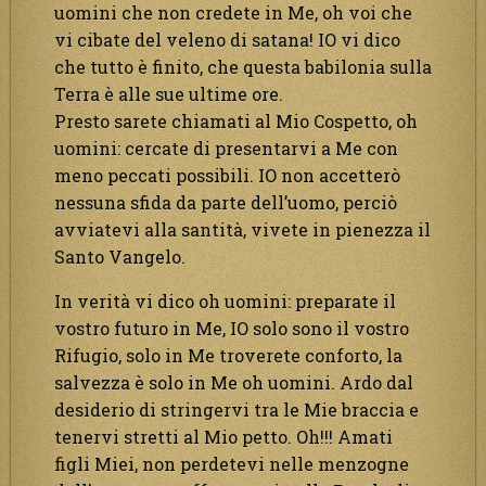
uomini che non credete in Me, oh voi che
vi cibate del veleno di satana! IO vi dico
che tutto è finito, che questa babilonia sulla
Terra è alle sue ultime ore.
Presto sarete chiamati al Mio Cospetto, oh
uomini: cercate di presentarvi a Me con
meno peccati possibili. IO non accetterò
nessuna sfida da parte dell’uomo, perciò
avviatevi alla santità, vivete in pienezza il
Santo Vangelo.
In verità vi dico oh uomini: preparate il
vostro futuro in Me, IO solo sono il vostro
Rifugio, solo in Me troverete conforto, la
salvezza è solo in Me oh uomini. Ardo dal
desiderio di stringervi tra le Mie braccia e
tenervi stretti al Mio petto. Oh!!! Amati
figli Miei, non perdetevi nelle menzogne