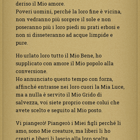
deriso il Mio amore.
Poveri uomini, perché la loro fine è vicina,
non vedranno più sorgere il sole e non
poseranno più i loro piedi su prati erbosi e
non si disseteranno ad acque limpide e
pure.
Ho urlato loro tutto il Mio Bene, ho
supplicato con amore il Mio popolo alla
conversione.
Ho annunciato questo tempo con forza,
affinché entrasse nei loro cuori la Mia Luce,
ma a nulla è servito il Mio Grido di
salvezza, voi siete proprio come colui che
avete scelto e seguito al Mio posto.
Vi piangerò! Piangerò i Miei figli perché li
amo, sono Mie creature, ma liberi li ho
creati e liberi li lascio alla loro scelta.