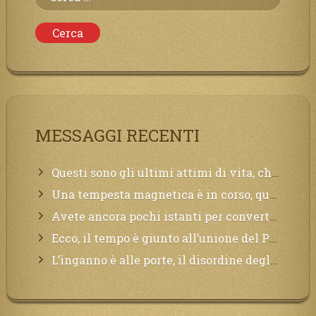
per:
MESSAGGI RECENTI
Questi sono gli ultimi attimi di vita, chi si vuole salvare Mi chiami in suo aiuto.
Una tempesta magnetica è in corso, questa generazione patirà. Il black out non tarderà ad arrivare e tutta la Terra sarà oscurata.
Avete ancora pochi istanti per convertirvi, non perdete tempo, la sciagura arriverà all’improvviso e per chi non si sarà preparato saranno dolori.
Ecco, il tempo è giunto all’unione del Padre con il figlio, non avete che da attendere pochissimo.
L’inganno è alle porte, il disordine degli ordinati urlerà perdono, ma sarà troppo tardi, il tradimento è stato grande!