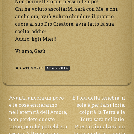
Non permetterò più nessun tempo!
Chi ha voluto ascoltarMi sarà con Me, e chi,
anche ora, avrà voluto chiudere il proprio
cuore al suo Dio Creatore, avrà fatto la sua
scelta: addio!
Addio, figli Miei!!
Vi amo, Gesù
CATEGORIE
Anno 2014
Navigazione
Avanti, ancora un poco
È l’ora della tenebra: il
e le cose entreranno
sole è per farsi forte,
articoli
nell’eternità dell’Amore,
colpirà la Terra e la
non perdete questo
Terra sarà nel buio.
treno, perché potrebbero
Presto s’innalzerà un
essere l’ultimo prima
forte vento, è il vento