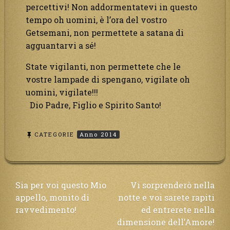
percettivi! Non addormentatevi in questo
tempo oh uomini, è l’ora del vostro
Getsemani, non permettete a satana di
agguantarvi a sé!
State vigilanti, non permettete che le
vostre lampade di spengano, vigilate oh
uomini, vigilate!!!
Dio Padre, Figlio e Spirito Santo!
CATEGORIE
Anno 2014
Navigazione
Sia per voi questo Mio
Vi sorprenderò nella
appello, monito di
notte e voi sarete rapiti
articoli
ravvedimento!
ed entrerete nella
dimensione dell’Amore!