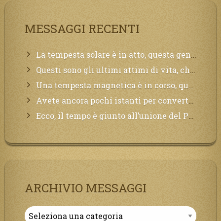
MESSAGGI RECENTI
La tempesta solare è in atto, questa generazione soffrirà molto, la Terra arderà, l’acqua sarà contaminata, il cibo non sarà più nelle vostre mense.
Questi sono gli ultimi attimi di vita, chi si vuole salvare Mi chiami in suo aiuto.
Una tempesta magnetica è in corso, questa generazione patirà. Il black out non tarderà ad arrivare e tutta la Terra sarà oscurata.
Avete ancora pochi istanti per convertirvi, non perdete tempo, la sciagura arriverà all’improvviso e per chi non si sarà preparato saranno dolori.
Ecco, il tempo è giunto all’unione del Padre con il figlio, non avete che da attendere pochissimo.
ARCHIVIO MESSAGGI
Archivio