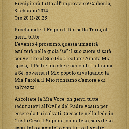
Precipiterà tutto all’improvviso! Carbonia,
3 febbraio 2014
Ore 20.11/20.25
Proclamate il Regno di Dio sulla Terra, oh
genti tutte.
L’evento è prossimo, questa umanità
esulterà nella gioia “se” il suo cuore si sarà
convertito al Suo Dio Creatore! Amata Mia
sposa, il Padre tuo che è nei cieli ti chiama
a Sé: governa il Mio popolo divulgando la
Mia Parola, il Mio richiamo d’amore e di
salvezza!
Ascoltate la Mia Voce, oh genti tutte,
radunatevi all’Ovile del Padre vostro per
essere da Lui salvati. Crescete nella fede in
Cristo Gesù il Signore, onorateLo, serviteLo,
seguiteLo e amateLo con tutto il vostro