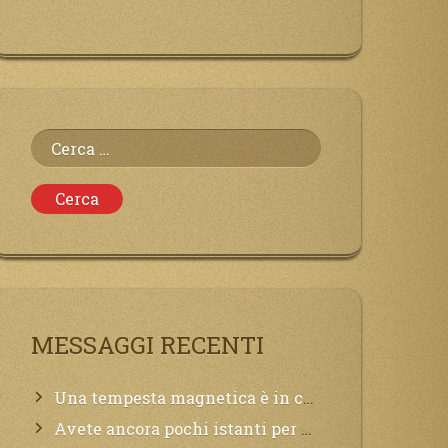
Ricerca
per:
MESSAGGI RECENTI
Una tempesta magnetica è in corso, questa generazione patirà. Il black out non tarderà ad arrivare e tutta la Terra sarà oscurata.
Avete ancora pochi istanti per convertirvi, non perdete tempo, la sciagura arriverà all’improvviso e per chi non si sarà preparato saranno dolori.