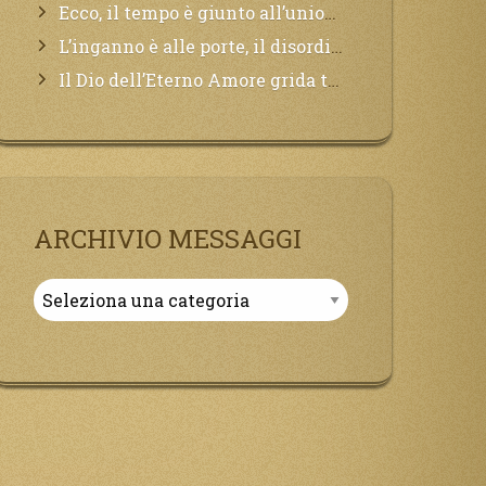
Ecco, il tempo è giunto all’unione del Padre con il figlio, non avete che da attendere pochissimo.
L’inganno è alle porte, il disordine degli ordinati urlerà perdono, ma sarà troppo tardi, il tradimento è stato grande!
Il Dio dell’Eterno Amore grida tutto il Suo bene per i Suoi,richiama a Sé i lontani, affinché si pentano e tornino a Lui:
ARCHIVIO MESSAGGI
Archivio
Messaggi