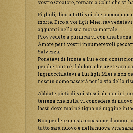
vostro Creatore, tornare a Colui che vi h
Figlioli, dico a tutti voi che ancora non 
morte. Dico a voi figli Miei, ravvedetevi
agguanti nella sua morsa mortale.
Provvedete a purificarvi con una buona 
Amore per i vostri innumerevoli peccati,
Salvezza.
Ponetevi di fronte a Lui e con contrizio
perché tanto è il dolore che avete arreca
Inginocchiatevi a Lui figli Miei e non ce
nessun uomo passerà per la via della ris
Abbiate pietà di voi stessi oh uomini, no
terrena che nulla vi concederà di nuovo 
lassù dove mai né tigna né ruggine inta
Non perdete questa occasione d‘amore, oc
tutto sarà nuovo e nella nuova vita sar