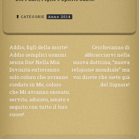
CATEGORIE
Anno 2014
Navigazione
Addio, figli della morte!
Cercheranno di
Addio semplici uomini
abbracciarvi nella
articoli
senza Dio! Nella Mia
nuova dottrina, “nuova
Divinità entreranno
religione mondiale” ma
solo coloro che avranno
voi direte che siete già
creduto in Me, coloro
del Signore!
che Mi avranno onorato,
servito, adorato, amato e
seguito con tutto il loro
cuore!