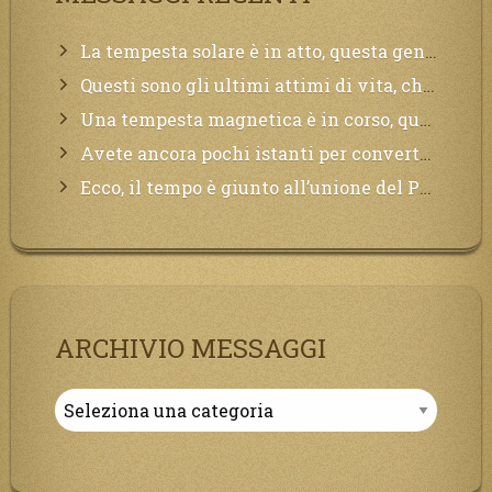
La tempesta solare è in atto, questa generazione soffrirà molto, la Terra arderà, l’acqua sarà contaminata, il cibo non sarà più nelle vostre mense.
Questi sono gli ultimi attimi di vita, chi si vuole salvare Mi chiami in suo aiuto.
Una tempesta magnetica è in corso, questa generazione patirà. Il black out non tarderà ad arrivare e tutta la Terra sarà oscurata.
Avete ancora pochi istanti per convertirvi, non perdete tempo, la sciagura arriverà all’improvviso e per chi non si sarà preparato saranno dolori.
Ecco, il tempo è giunto all’unione del Padre con il figlio, non avete che da attendere pochissimo.
ARCHIVIO MESSAGGI
Archivio
Messaggi