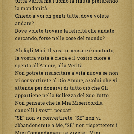
tutta verità ma l’uomo la rifiuta preferendo
la mondanità.
Chiedo a voi oh genti tutte: dove volete
andare?
Dove volete trovare la felicità che andate
cercando, forse nelle cose del mondo?
Ah figli Miei! Il vostro pensare è contorto,
la vostra vista è cieca e il vostro cuore è
spento all’Amore, alla Verità.
Non potrete risuscitare a vita nuova se non
vi convertirete al Dio Amore, a Colui che vi
attende per donarvi di tutto ciò che Gli
appartiene nella Bellezza del Suo Tutto.
Non pensate che la Mia Misericordia
cancelli i vostri peccati
“SE” non vi convertirete, “SE” non vi
abbandonerete a Me, “SE” non rispetterete i
Miei Comandamenti e vivete i Miei