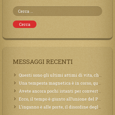
Ricerca
per:
MESSAGGI RECENTI
Questi sono gli ultimi attimi di vita, chi si vuole salvare Mi chiami in suo aiuto.
Una tempesta magnetica è in corso, questa generazione patirà. Il black out non tarderà ad arrivare e tutta la Terra sarà oscurata.
Avete ancora pochi istanti per convertirvi, non perdete tempo, la sciagura arriverà all’improvviso e per chi non si sarà preparato saranno dolori.
Ecco, il tempo è giunto all’unione del Padre con il figlio, non avete che da attendere pochissimo.
L’inganno è alle porte, il disordine degli ordinati urlerà perdono, ma sarà troppo tardi, il tradimento è stato grande!