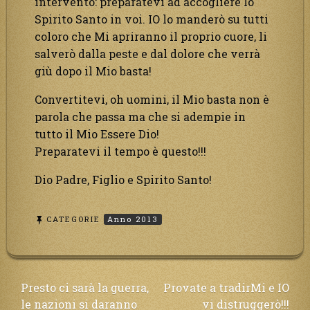
intervento: preparatevi ad accogliere lo
Spirito Santo in voi. IO lo manderò su tutti
coloro che Mi apriranno il proprio cuore, li
salverò dalla peste e dal dolore che verrà
giù dopo il Mio basta!
Convertitevi, oh uomini, il Mio basta non è
parola che passa ma che si adempie in
tutto il Mio Essere Dio!
Preparatevi il tempo è questo!!!
Dio Padre, Figlio e Spirito Santo!
CATEGORIE
Anno 2013
Navigazione
Presto ci sarà la guerra,
Provate a tradirMi e IO
le nazioni si daranno
vi distruggerò!!!
articoli