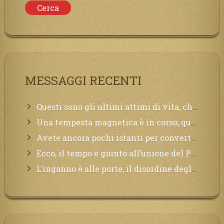
MESSAGGI RECENTI
Questi sono gli ultimi attimi di vita, chi si vuole salvare Mi chiami in suo aiuto.
Una tempesta magnetica è in corso, questa generazione patirà. Il black out non tarderà ad arrivare e tutta la Terra sarà oscurata.
Avete ancora pochi istanti per convertirvi, non perdete tempo, la sciagura arriverà all’improvviso e per chi non si sarà preparato saranno dolori.
Ecco, il tempo è giunto all’unione del Padre con il figlio, non avete che da attendere pochissimo.
L’inganno è alle porte, il disordine degli ordinati urlerà perdono, ma sarà troppo tardi, il tradimento è stato grande!