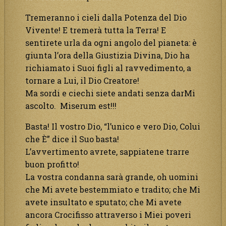
Tremeranno i cieli dalla Potenza del Dio
Vivente! E tremerà tutta la Terra! E
sentirete urla da ogni angolo del pianeta: è
giunta l’ora della Giustizia Divina, Dio ha
richiamato i Suoi figli al ravvedimento, a
tornare a Lui, il Dio Creatore!
Ma sordi e ciechi siete andati senza darMi
ascolto. Miserum est!!!
Basta! Il vostro Dio, “l’unico e vero Dio, Colui
che È” dice il Suo basta!
L’avvertimento avrete, sappiatene trarre
buon profitto!
La vostra condanna sarà grande, oh uomini
che Mi avete bestemmiato e tradito; che Mi
avete insultato e sputato; che Mi avete
ancora Crocifisso attraverso i Miei poveri