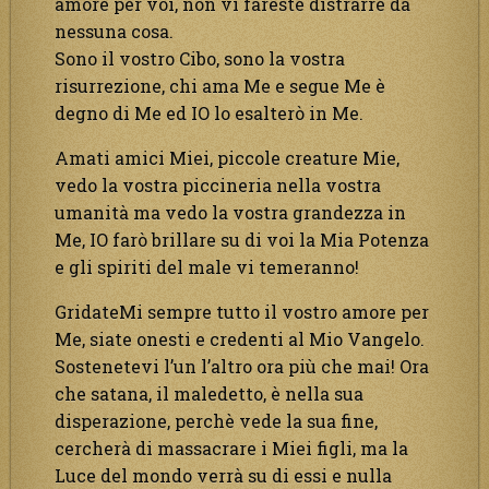
amore per voi, non vi fareste distrarre da
nessuna cosa.
Sono il vostro Cibo, sono la vostra
risurrezione, chi ama Me e segue Me è
degno di Me ed IO lo esalterò in Me.
Amati amici Miei, piccole creature Mie,
vedo la vostra piccineria nella vostra
umanità ma vedo la vostra grandezza in
Me, IO farò brillare su di voi la Mia Potenza
e gli spiriti del male vi temeranno!
GridateMi sempre tutto il vostro amore per
Me, siate onesti e credenti al Mio Vangelo.
Sostenetevi l’un l’altro ora più che mai! Ora
che satana, il maledetto, è nella sua
disperazione, perchè vede la sua fine,
cercherà di massacrare i Miei figli, ma la
Luce del mondo verrà su di essi e nulla