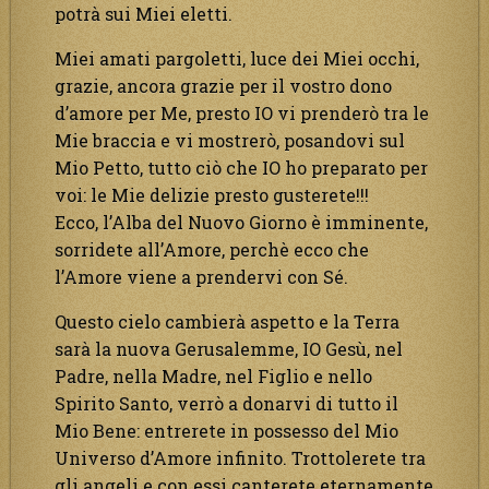
potrà sui Miei eletti.
Miei amati pargoletti, luce dei Miei occhi,
grazie, ancora grazie per il vostro dono
d’amore per Me, presto IO vi prenderò tra le
Mie braccia e vi mostrerò, posandovi sul
Mio Petto, tutto ciò che IO ho preparato per
voi: le Mie delizie presto gusterete!!!
Ecco, l’Alba del Nuovo Giorno è imminente,
sorridete all’Amore, perchè ecco che
l’Amore viene a prendervi con Sé.
Questo cielo cambierà aspetto e la Terra
sarà la nuova Gerusalemme, IO Gesù, nel
Padre, nella Madre, nel Figlio e nello
Spirito Santo, verrò a donarvi di tutto il
Mio Bene: entrerete in possesso del Mio
Universo d’Amore infinito. Trottolerete tra
gli angeli e con essi canterete eternamente