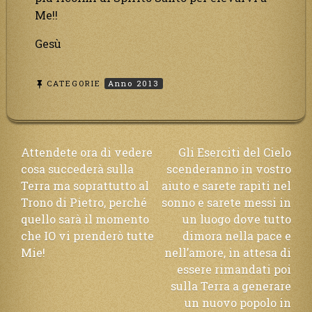
Me!!
Gesù
CATEGORIE
Anno 2013
Navigazione
Attendete ora di vedere
Gli Eserciti del Cielo
cosa succederà sulla
scenderanno in vostro
articoli
Terra ma soprattutto al
aiuto e sarete rapiti nel
Trono di Pietro, perché
sonno e sarete messi in
quello sarà il momento
un luogo dove tutto
che IO vi prenderò tutte
dimora nella pace e
Mie!
nell’amore, in attesa di
essere rimandati poi
sulla Terra a generare
un nuovo popolo in