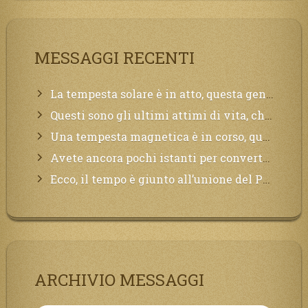
MESSAGGI RECENTI
La tempesta solare è in atto, questa generazione soffrirà molto, la Terra arderà, l’acqua sarà contaminata, il cibo non sarà più nelle vostre mense.
Questi sono gli ultimi attimi di vita, chi si vuole salvare Mi chiami in suo aiuto.
Una tempesta magnetica è in corso, questa generazione patirà. Il black out non tarderà ad arrivare e tutta la Terra sarà oscurata.
Avete ancora pochi istanti per convertirvi, non perdete tempo, la sciagura arriverà all’improvviso e per chi non si sarà preparato saranno dolori.
Ecco, il tempo è giunto all’unione del Padre con il figlio, non avete che da attendere pochissimo.
ARCHIVIO MESSAGGI