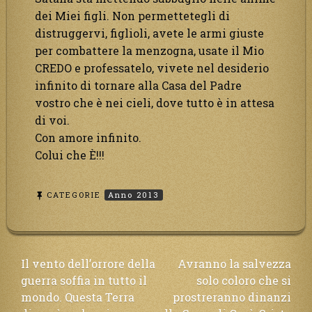
dei Miei figli. Non permettetegli di
distruggervi, figlioli, avete le armi giuste
per combattere la menzogna, usate il Mio
CREDO e professatelo, vivete nel desiderio
infinito di tornare alla Casa del Padre
vostro che è nei cieli, dove tutto è in attesa
di voi.
Con amore infinito.
Colui che È!!!
CATEGORIE
Anno 2013
Navigazione
Il vento dell’orrore della
Avranno la salvezza
guerra soffia in tutto il
solo coloro che si
articoli
mondo. Questa Terra
prostreranno dinanzi