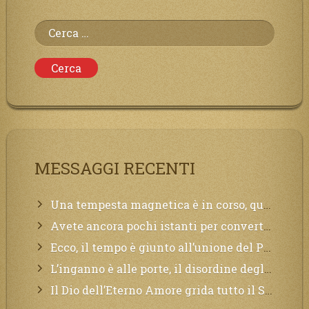
Ricerca
per:
MESSAGGI RECENTI
Una tempesta magnetica è in corso, questa generazione patirà. Il black out non tarderà ad arrivare e tutta la Terra sarà oscurata.
Avete ancora pochi istanti per convertirvi, non perdete tempo, la sciagura arriverà all’improvviso e per chi non si sarà preparato saranno dolori.
Ecco, il tempo è giunto all’unione del Padre con il figlio, non avete che da attendere pochissimo.
L’inganno è alle porte, il disordine degli ordinati urlerà perdono, ma sarà troppo tardi, il tradimento è stato grande!
Il Dio dell’Eterno Amore grida tutto il Suo bene per i Suoi,richiama a Sé i lontani, affinché si pentano e tornino a Lui: