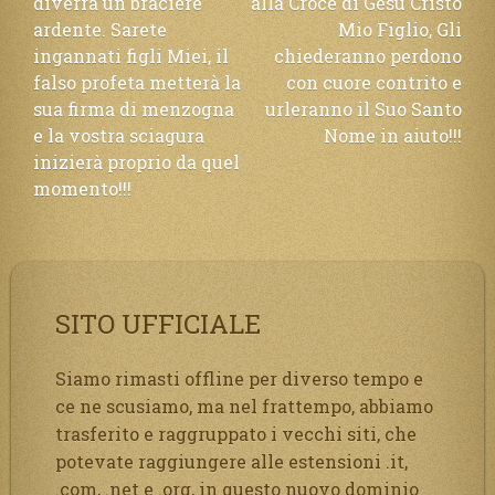
diverrà un braciere
alla Croce di Gesù Cristo
ardente. Sarete
Mio Figlio, Gli
ingannati figli Miei, il
chiederanno perdono
falso profeta metterà la
con cuore contrito e
sua firma di menzogna
urleranno il Suo Santo
e la vostra sciagura
Nome in aiuto!!!
inizierà proprio da quel
momento!!!
SITO UFFICIALE
Siamo rimasti offline per diverso tempo e
ce ne scusiamo, ma nel frattempo, abbiamo
trasferito e raggruppato i vecchi siti, che
potevate raggiungere alle estensioni .it,
.com, .net e .org, in questo nuovo dominio