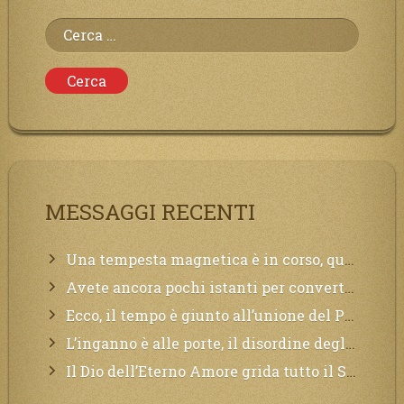
Ricerca
per:
MESSAGGI RECENTI
Una tempesta magnetica è in corso, questa generazione patirà. Il black out non tarderà ad arrivare e tutta la Terra sarà oscurata.
Avete ancora pochi istanti per convertirvi, non perdete tempo, la sciagura arriverà all’improvviso e per chi non si sarà preparato saranno dolori.
Ecco, il tempo è giunto all’unione del Padre con il figlio, non avete che da attendere pochissimo.
L’inganno è alle porte, il disordine degli ordinati urlerà perdono, ma sarà troppo tardi, il tradimento è stato grande!
Il Dio dell’Eterno Amore grida tutto il Suo bene per i Suoi,richiama a Sé i lontani, affinché si pentano e tornino a Lui: