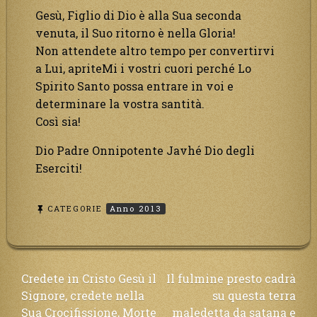
Gesù, Figlio di Dio è alla Sua seconda
venuta, il Suo ritorno è nella Gloria!
Non attendete altro tempo per convertirvi
a Lui, apriteMi i vostri cuori perché Lo
Spirito Santo possa entrare in voi e
determinare la vostra santità.
Così sia!
Dio Padre Onnipotente Javhé Dio degli
Eserciti!
CATEGORIE
Anno 2013
Navigazione
Credete in Cristo Gesù il
Il fulmine presto cadrà
Signore, credete nella
su questa terra
articoli
Sua Crocifissione, Morte
maledetta da satana e