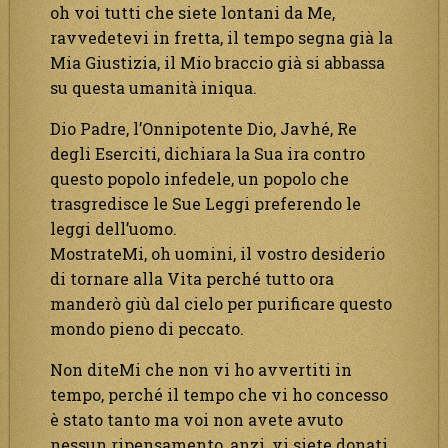
oh voi tutti che siete lontani da Me,
ravvedetevi in fretta, il tempo segna già la
Mia Giustizia, il Mio braccio già si abbassa
su questa umanità iniqua.
Dio Padre, l’Onnipotente Dio, Javhé, Re
degli Eserciti, dichiara la Sua ira contro
questo popolo infedele, un popolo che
trasgredisce le Sue Leggi preferendo le
leggi dell’uomo.
MostrateMi, oh uomini, il vostro desiderio
di tornare alla Vita perché tutto ora
manderò giù dal cielo per purificare questo
mondo pieno di peccato.
Non diteMi che non vi ho avvertiti in
tempo, perché il tempo che vi ho concesso
è stato tanto ma voi non avete avuto
nessun ripensamento, anzi, vi siete donati