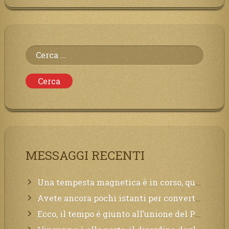
Ricerca
per:
MESSAGGI RECENTI
Una tempesta magnetica è in corso, questa generazione patirà. Il black out non tarderà ad arrivare e tutta la Terra sarà oscurata.
Avete ancora pochi istanti per convertirvi, non perdete tempo, la sciagura arriverà all’improvviso e per chi non si sarà preparato saranno dolori.
Ecco, il tempo è giunto all’unione del Padre con il figlio, non avete che da attendere pochissimo.