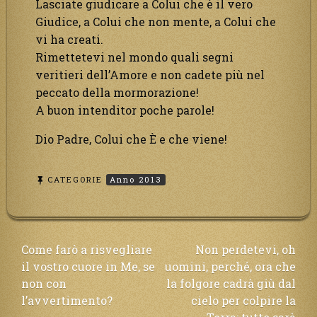
Lasciate giudicare a Colui che è il vero
Giudice, a Colui che non mente, a Colui che
vi ha creati.
Rimettetevi nel mondo quali segni
veritieri dell’Amore e non cadete più nel
peccato della mormorazione!
A buon intenditor poche parole!
Dio Padre, Colui che È e che viene!
CATEGORIE
Anno 2013
Navigazione
Come farò a risvegliare
Non perdetevi, oh
il vostro cuore in Me, se
uomini, perché, ora che
articoli
non con
la folgore cadrà giù dal
l’avvertimento?
cielo per colpire la