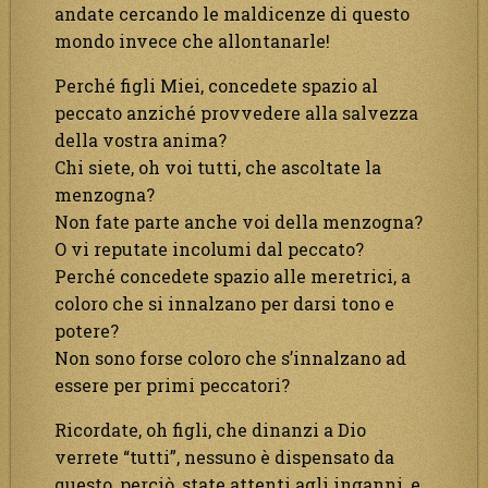
andate cercando le maldicenze di questo
mondo invece che allontanarle!
Perché figli Miei, concedete spazio al
peccato anziché provvedere alla salvezza
della vostra anima?
Chi siete, oh voi tutti, che ascoltate la
menzogna?
Non fate parte anche voi della menzogna?
O vi reputate incolumi dal peccato?
Perché concedete spazio alle meretrici, a
coloro che si innalzano per darsi tono e
potere?
Non sono forse coloro che s’innalzano ad
essere per primi peccatori?
Ricordate, oh figli, che dinanzi a Dio
verrete “tutti”, nessuno è dispensato da
questo, perciò, state attenti agli inganni, e