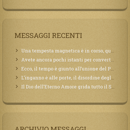
MESSAGGI RECENTI
Una tempesta magnetica è in corso, questa generazione patirà. Il black out non tarderà ad arrivare e tutta la Terra sarà oscurata.
Avete ancora pochi istanti per convertirvi, non perdete tempo, la sciagura arriverà all’improvviso e per chi non si sarà preparato saranno dolori.
Ecco, il tempo è giunto all’unione del Padre con il figlio, non avete che da attendere pochissimo.
L’inganno è alle porte, il disordine degli ordinati urlerà perdono, ma sarà troppo tardi, il tradimento è stato grande!
Il Dio dell’Eterno Amore grida tutto il Suo bene per i Suoi,richiama a Sé i lontani, affinché si pentano e tornino a Lui:
ARCHIVIO MESSAGGI