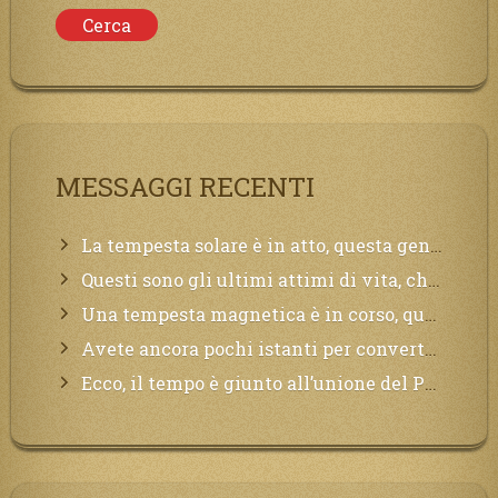
MESSAGGI RECENTI
La tempesta solare è in atto, questa generazione soffrirà molto, la Terra arderà, l’acqua sarà contaminata, il cibo non sarà più nelle vostre mense.
Questi sono gli ultimi attimi di vita, chi si vuole salvare Mi chiami in suo aiuto.
Una tempesta magnetica è in corso, questa generazione patirà. Il black out non tarderà ad arrivare e tutta la Terra sarà oscurata.
Avete ancora pochi istanti per convertirvi, non perdete tempo, la sciagura arriverà all’improvviso e per chi non si sarà preparato saranno dolori.
Ecco, il tempo è giunto all’unione del Padre con il figlio, non avete che da attendere pochissimo.