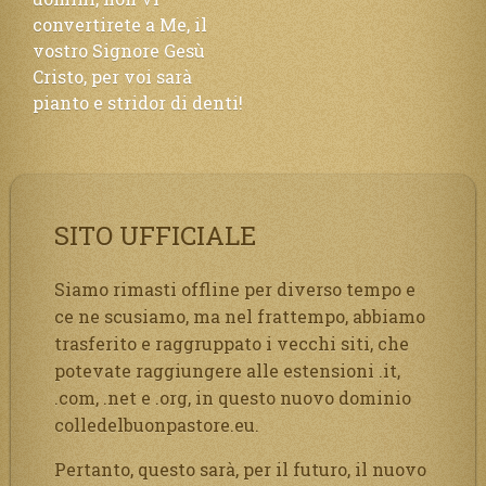
convertirete a Me, il
vostro Signore Gesù
Cristo, per voi sarà
pianto e stridor di denti!
SITO UFFICIALE
Siamo rimasti offline per diverso tempo e
ce ne scusiamo, ma nel frattempo, abbiamo
trasferito e raggruppato i vecchi siti, che
potevate raggiungere alle estensioni .it,
.com, .net e .org, in questo nuovo dominio
colledelbuonpastore.eu.
Pertanto, questo sarà, per il futuro, il nuovo