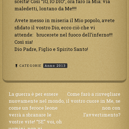
scelta! Così “IO, IO DIO”, ora farò la Mia: via
maledetti, lontano da Me!!!!
Avete messo in miseria il Mio popolo, avete
sfidato il vostro Dio, ecco ciò che vi
attende: brucerete nel fuoco dell’inferno!!!
Così sia!
Dio Padre, Figlio e Spirito Santo!
CATEGORIE
Anno 2013
Navigazione
La guerra è per essere
Come farò a risvegliare
nuovamente nel mondo,
il vostro cuore in Me, se
articoli
come un feroce leone
non con
verrà a sbranare le
l’avvertimento?
vostre vite! “SE” voi, oh
uomini, non vi