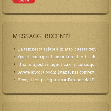
MESSAGGI RECENTI
La tempesta solare è in atto, questa generazione soffrirà molto, la Terra arderà, l’acqua sarà contaminata, il cibo non sarà più nelle vostre mense.
Questi sono gli ultimi attimi di vita, chi si vuole salvare Mi chiami in suo aiuto.
Una tempesta magnetica è in corso, questa generazione patirà. Il black out non tarderà ad arrivare e tutta la Terra sarà oscurata.
Avete ancora pochi istanti per convertirvi, non perdete tempo, la sciagura arriverà all’improvviso e per chi non si sarà preparato saranno dolori.
Ecco, il tempo è giunto all’unione del Padre con il figlio, non avete che da attendere pochissimo.