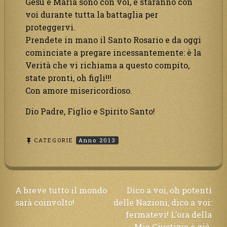
Gesù e Maria sono con voi, e staranno con
voi durante tutta la battaglia per
proteggervi.
Prendete in mano il Santo Rosario e da oggi
cominciate a pregare incessantemente: è la
Verità che vi richiama a questo compito,
state pronti, oh figli!!!
Con amore misericordioso.
Dio Padre, Figlio e Spirito Santo!
CATEGORIE
Anno 2013
Navigazione
A breve tutto il mondo
Dico a voi, oh potenti
sarà coinvolto!
delle Nazioni, dico a voi:
articoli
fermatevi! L’ora della
Mia Giustizia è già.