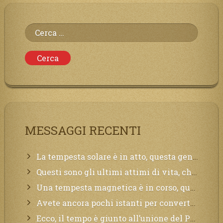
Ricerca
per:
MESSAGGI RECENTI
La tempesta solare è in atto, questa generazione soffrirà molto, la Terra arderà, l’acqua sarà contaminata, il cibo non sarà più nelle vostre mense.
Questi sono gli ultimi attimi di vita, chi si vuole salvare Mi chiami in suo aiuto.
Una tempesta magnetica è in corso, questa generazione patirà. Il black out non tarderà ad arrivare e tutta la Terra sarà oscurata.
Avete ancora pochi istanti per convertirvi, non perdete tempo, la sciagura arriverà all’improvviso e per chi non si sarà preparato saranno dolori.
Ecco, il tempo è giunto all’unione del Padre con il figlio, non avete che da attendere pochissimo.