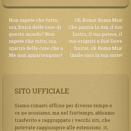
Navigazione
Non sapete che tutto,
Oh Roma! Roma Mia!
ora, finirà delle cose di
Che pazzia la tua, il tuo
articoli
questo mondo? Non
lustro, il tuo potere, il
sapete che tutto, ora,
tuo erigerti a Dio! Dove
sparirà delle cose che a
finirai, oh Roma Mia!
Me non appartengono?
Quale sarà la tua sorte!
SITO UFFICIALE
Siamo rimasti offline per diverso tempo e
ce ne scusiamo, ma nel frattempo, abbiamo
trasferito e raggruppato i vecchi siti, che
potevate raggiungere alle estensioni .it,