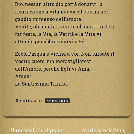
Dio, nessun altro dio potrà donarvi la
risurrezione a vita nuova ed eterna nel
gaudio immenso dell’amore.
Venite, oh uomini, venite oh genti tutte a
far festa, la Via, la Verità e la Vita vi
attende per abbracciarvi a Sé.
Ecco, Pasqua è vicina a voi. Non turbate il
vostro cuore, ma meravigliatevi
dell’Amore, perché Egli vi Ama.
Amen!
La Santissima Trinità.
CATEGORIE
Anno 2013
Navigazione
Illuminaci, oh Signore
Maria Santissima,