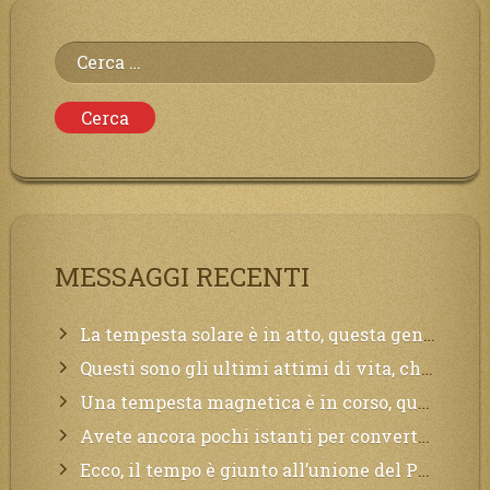
Ricerca
per:
MESSAGGI RECENTI
La tempesta solare è in atto, questa generazione soffrirà molto, la Terra arderà, l’acqua sarà contaminata, il cibo non sarà più nelle vostre mense.
Questi sono gli ultimi attimi di vita, chi si vuole salvare Mi chiami in suo aiuto.
Una tempesta magnetica è in corso, questa generazione patirà. Il black out non tarderà ad arrivare e tutta la Terra sarà oscurata.
Avete ancora pochi istanti per convertirvi, non perdete tempo, la sciagura arriverà all’improvviso e per chi non si sarà preparato saranno dolori.
Ecco, il tempo è giunto all’unione del Padre con il figlio, non avete che da attendere pochissimo.