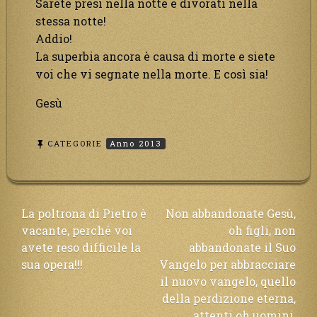
Sarete presi nella notte e divorati nella
stessa notte!
Addio!
La superbia ancora è causa di morte e siete
voi che vi segnate nella morte. E così sia!
Gesù
CATEGORIE
Anno 2013
Navigazione
La poltrona di Pietro è
Non abbandonate Gesù,
vacante, perché voi
oh figli, non
articoli
avete reso difficile la
abbandonate il Suo
sua opera!!!
Vangelo per abbracciare
il nuovo vangelo, quello
della perdizione eterna,
attenti oh uomini,