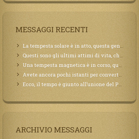
MESSAGGI RECENTI
La tempesta solare è in atto, questa generazione soffrirà molto, la Terra arderà, l’acqua sarà contaminata, il cibo non sarà più nelle vostre mense.
Questi sono gli ultimi attimi di vita, chi si vuole salvare Mi chiami in suo aiuto.
Una tempesta magnetica è in corso, questa generazione patirà. Il black out non tarderà ad arrivare e tutta la Terra sarà oscurata.
Avete ancora pochi istanti per convertirvi, non perdete tempo, la sciagura arriverà all’improvviso e per chi non si sarà preparato saranno dolori.
Ecco, il tempo è giunto all’unione del Padre con il figlio, non avete che da attendere pochissimo.
ARCHIVIO MESSAGGI