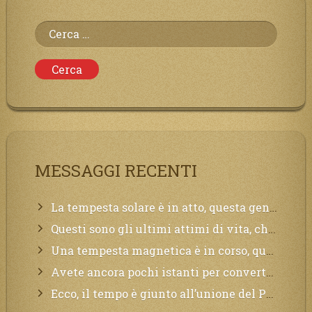
Ricerca
per:
MESSAGGI RECENTI
La tempesta solare è in atto, questa generazione soffrirà molto, la Terra arderà, l’acqua sarà contaminata, il cibo non sarà più nelle vostre mense.
Questi sono gli ultimi attimi di vita, chi si vuole salvare Mi chiami in suo aiuto.
Una tempesta magnetica è in corso, questa generazione patirà. Il black out non tarderà ad arrivare e tutta la Terra sarà oscurata.
Avete ancora pochi istanti per convertirvi, non perdete tempo, la sciagura arriverà all’improvviso e per chi non si sarà preparato saranno dolori.
Ecco, il tempo è giunto all’unione del Padre con il figlio, non avete che da attendere pochissimo.