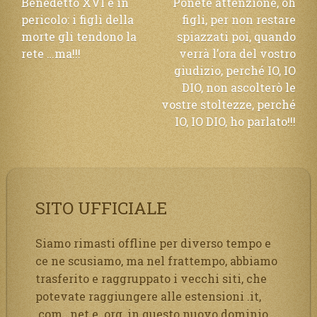
Navigazione
Benedetto XVI è in
Ponete attenzione, oh
pericolo: i figli della
figli, per non restare
articoli
morte gli tendono la
spiazzati poi, quando
rete …ma!!!
verrà l’ora del vostro
giudizio, perché IO, IO
DIO, non ascolterò le
vostre stoltezze, perché
IO, IO DIO, ho parlato!!!
SITO UFFICIALE
Siamo rimasti offline per diverso tempo e
ce ne scusiamo, ma nel frattempo, abbiamo
trasferito e raggruppato i vecchi siti, che
potevate raggiungere alle estensioni .it,
.com, .net e .org, in questo nuovo dominio