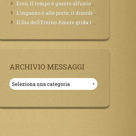
Ecco, il tempo è giunto all’unione del Padre con il figlio, non avete che da attendere pochissimo.
L’inganno è alle porte, il disordine degli ordinati urlerà perdono, ma sarà troppo tardi, il tradimento è stato grande!
Il Dio dell’Eterno Amore grida tutto il Suo bene per i Suoi,richiama a Sé i lontani, affinché si pentano e tornino a Lui:
ARCHIVIO MESSAGGI
Archivio
Messaggi