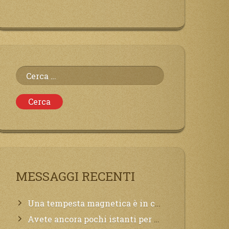
Ricerca
per:
MESSAGGI RECENTI
Una tempesta magnetica è in corso, questa generazione patirà. Il black out non tarderà ad arrivare e tutta la Terra sarà oscurata.
Avete ancora pochi istanti per convertirvi, non perdete tempo, la sciagura arriverà all’improvviso e per chi non si sarà preparato saranno dolori.