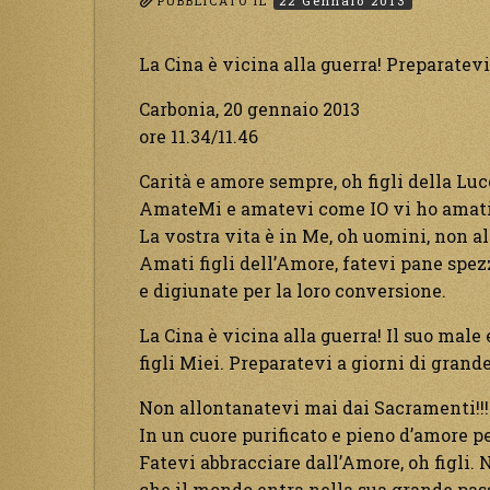
PUBBLICATO IL
22 Gennaio 2013
La Cina è vicina alla guerra! Preparatevi
Carbonia, 20 gennaio 2013
ore 11.34/11.46
Carità e amore sempre, oh figli della Luc
AmateMi e amatevi come IO vi ho amati e
La vostra vita è in Me, oh uomini, non al
Amati figli dell’Amore, fatevi pane spezz
e digiunate per la loro conversione.
La Cina è vicina alla guerra! Il suo male
figli Miei. Preparatevi a giorni di grande
Non allontanatevi mai dai Sacramenti!!! 
In un cuore purificato e pieno d’amore pe
Fatevi abbracciare dall’Amore, oh figli.
che il mondo entra nella sua grande pas