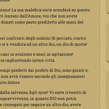
 piano! La sua malefica sorte scenderà su questo
ti lontani dall’Amore, voi che non avete
e donati come pasto prediletto alle mani del
 nei confronti degli uomini di peccato, contro
i è venduta ad un altro dio, un dio di morte!
lcani in eruzione e mari in agitazione!
ra inghiottendo intere città.
tempi predetti dai profeti di Dio, sono giunti e,
hi non avrà vissuto secondo gli insegnamenti
ito dolore.
alla salvezza, figli miei! Vi siete rivestiti di
a sopravvivenza, in quanto DIO non potrà
e rinnegato per seguire un altro dio, avete