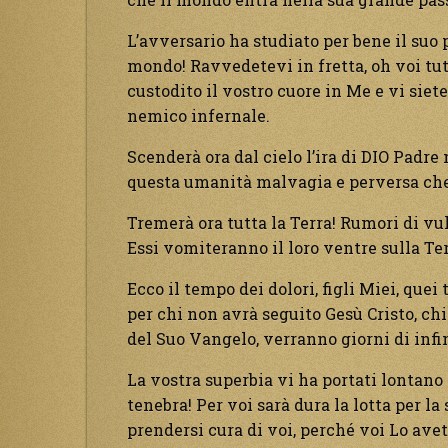
L’avversario ha studiato per bene il suo
mondo! Ravvedetevi in fretta, oh voi tut
custodito il vostro cuore in Me e vi siet
nemico infernale.
Scenderà ora dal cielo l’ira di DIO Padre
questa umanità malvagia e perversa che s
Tremerà ora tutta la Terra! Rumori di vu
Essi vomiteranno il loro ventre sulla Ter
Ecco il tempo dei dolori, figli Miei, quei 
per chi non avrà seguito Gesù Cristo, c
del Suo Vangelo, verranno giorni di infin
La vostra superbia vi ha portati lontano d
tenebra! Per voi sarà dura la lotta per l
prendersi cura di voi, perché voi Lo avet