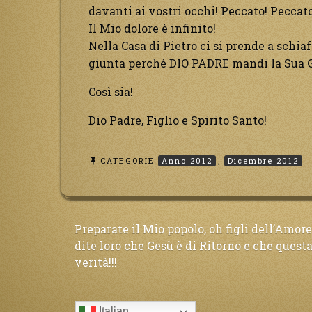
davanti ai vostri occhi! Peccato! Peccato p
Il Mio dolore è infinito!
Nella Casa di Pietro ci si prende a schiaf
giunta perché DIO PADRE mandi la Sua G
Così sia!
Dio Padre, Figlio e Spirito Santo!
CATEGORIE
Anno 2012
,
Dicembre 2012
Navigazione
Preparate il Mio popolo, oh figli dell’Amore
dite loro che Gesù è di Ritorno e che questa
verità!!!
articoli
Italian