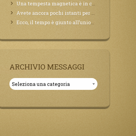
Una tempesta magnetica è in corso, questa generazione patirà. Il black out non tarderà ad arrivare e tutta la Terra sarà oscurata.
Avete ancora pochi istanti per convertirvi, non perdete tempo, la sciagura arriverà all’improvviso e per chi non si sarà preparato saranno dolori.
Ecco, il tempo è giunto all’unione del Padre con il figlio, non avete che da attendere pochissimo.
ARCHIVIO MESSAGGI
Archivio
Messaggi