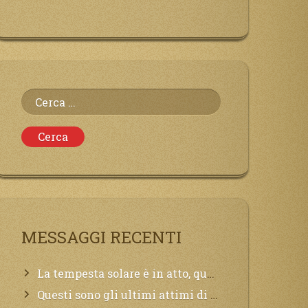
Ricerca
per:
MESSAGGI RECENTI
La tempesta solare è in atto, questa generazione soffrirà molto, la Terra arderà, l’acqua sarà contaminata, il cibo non sarà più nelle vostre mense.
Questi sono gli ultimi attimi di vita, chi si vuole salvare Mi chiami in suo aiuto.