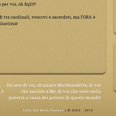
er voi, oh figli!!!
fi tra cardinali, vescovi e sacerdoti, ma l’ORA è
iustizia!
,
Ho sete di voi, oh anime Mie benedette, di voi
 è
che anelate a Me, di voi che siete nella
povertà a causa dei potenti di questo mondo!
Colle del Buon Pastore
|
© 2002 - 2019