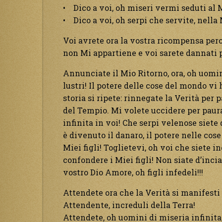
• Dico a voi, oh miseri vermi seduti al M
• Dico a voi, oh serpi che servite, nella
Voi avrete ora la vostra ricompensa perc
non Mi appartiene e voi sarete dannati p
Annunciate il Mio Ritorno, ora, oh uomin
lustri! Il potere delle cose del mondo vi 
storia si ripete: rinnegate la Verità per 
del Tempio. Mi volete uccidere per paura 
infinita in voi! Che serpi velenose siete 
è divenuto il danaro, il potere nelle cos
Miei figli! Toglietevi, oh voi che siete 
confondere i Miei figli! Non siate d’inc
vostro Dio Amore, oh figli infedeli!!!
Attendete ora che la Verità si manifesti 
Attendente, increduli della Terra!
Attendete, oh uomini di miseria infinita,