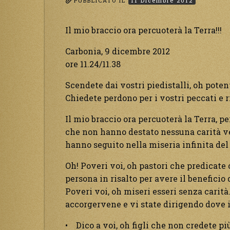
PUBBLICATO IL
11 Dicembre 2012
Il mio braccio ora percuoterà la Terra!!!
Carbonia, 9 dicembre 2012
ore 11.24/11.38
Scendete dai vostri piedistalli, oh potent
Chiedete perdono per i vostri peccati e ri
Il mio braccio ora percuoterà la Terra, pe
che non hanno destato nessuna carità ver
hanno seguito nella miseria infinita del
Oh! Poveri voi, oh pastori che predicate 
persona in risalto per avere il beneficio
Poveri voi, oh miseri esseri senza carità
accorgervene e vi state dirigendo dove i
• Dico a voi, oh figli che non credete più