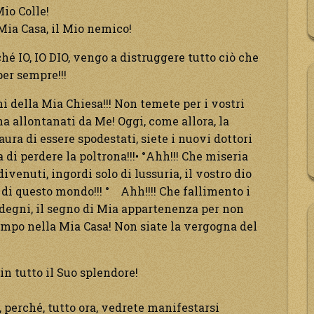
io Colle!
 Mia Casa, il Mio nemico!
hé IO, IO DIO, vengo a distruggere tutto ciò che
er sempre!!!
i della Mia Chiesa!!! Non temete per i vostri
ha allontanati da Me! Oggi, come allora, la
paura di essere spodestati, siete i nuovi dottori
di perdere la poltrona!!!• °Ahh!!! Che miseria
divenuti, ingordi solo di lussuria, il vostro dio
e di questo mondo!!! ° Ahh!!!! Che fallimento i
indegni, il segno di Mia appartenenza per non
iampo nella Mia Casa! Non siate la vergogna del
in tutto il Suo splendore!
 perché, tutto ora, vedrete manifestarsi