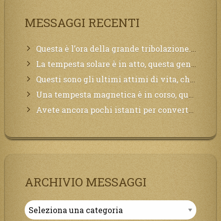
MESSAGGI RECENTI
Questa è l’ora della grande tribolazione. Volgetemi il vostro cuore
La tempesta solare è in atto, questa generazione soffrirà molto, la Terra arderà, l’acqua sarà contaminata, il cibo non sarà più nelle vostre mense.
Questi sono gli ultimi attimi di vita, chi si vuole salvare Mi chiami in suo aiuto.
Una tempesta magnetica è in corso, questa generazione patirà. Il black out non tarderà ad arrivare e tutta la Terra sarà oscurata.
Avete ancora pochi istanti per convertirvi, non perdete tempo, la sciagura arriverà all’improvviso e per chi non si sarà preparato saranno dolori.
ARCHIVIO MESSAGGI
Archivio
Messaggi