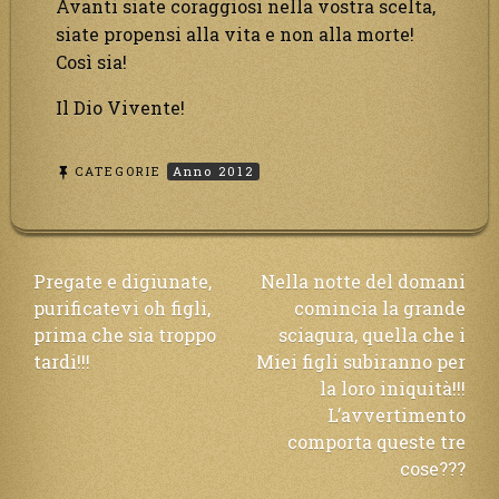
Avanti siate coraggiosi nella vostra scelta,
siate propensi alla vita e non alla morte!
Così sia!
Il Dio Vivente!
CATEGORIE
Anno 2012
Navigazione
Pregate e digiunate,
Nella notte del domani
purificatevi oh figli,
comincia la grande
articoli
prima che sia troppo
sciagura, quella che i
tardi!!!
Miei figli subiranno per
la loro iniquità!!!
L’avvertimento
comporta queste tre
cose???