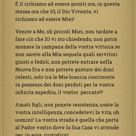
È il richiamo ad essere pronti ora, in questa
stessa ora che IO, il Dio Vivente, vi
richiamo ad essere Miei!
Venite a Me, oh piccoli Miei, non tardate a
fare ciò che IO vi sto chiedendo, non potrà
suonare la campana della vostra vittoria se
non sarete alla Mia sequela quali servitori
giusti e fedeli, non potrete entrare nella
Nuova Era e non potrete gustare dei doni
celesti, solo tra le Mie braccia rientrerete
in possesso dei doni perduti per la vostra
infinita superbia, il vostro peccato!!!
Amati figli, non ponete resistenza, usate la
vostra intelligenza, concedetevi la vita, oh
uomini! La vostra strada è quella che porta
al Padre vostro dove la Sua Casa vi attende
per, in essa, custodirvi.