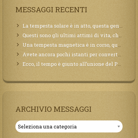
MESSAGGI RECENTI
La tempesta solare è in atto, questa generazione soffrirà molto, la Terra arderà, l’acqua sarà contaminata, il cibo non sarà più nelle vostre mense.
Questi sono gli ultimi attimi di vita, chi si vuole salvare Mi chiami in suo aiuto.
Una tempesta magnetica è in corso, questa generazione patirà. Il black out non tarderà ad arrivare e tutta la Terra sarà oscurata.
Avete ancora pochi istanti per convertirvi, non perdete tempo, la sciagura arriverà all’improvviso e per chi non si sarà preparato saranno dolori.
Ecco, il tempo è giunto all’unione del Padre con il figlio, non avete che da attendere pochissimo.
ARCHIVIO MESSAGGI
Archivio
Messaggi