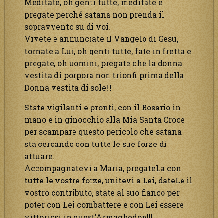
Meditate, oh genti tutte, meditate e
pregate perché satana non prenda il
sopravvento su di voi.
Vivete e annunciate il Vangelo di Gesù,
tornate a Lui, oh genti tutte, fate in fretta e
pregate, oh uomini, pregate che la donna
vestita di porpora non trionfi prima della
Donna vestita di sole!!!
State vigilanti e pronti, con il Rosario in
mano e in ginocchio alla Mia Santa Croce
per scampare questo pericolo che satana
sta cercando con tutte le sue forze di
attuare.
Accompagnatevi a Maria, pregateLa con
tutte le vostre forze, unitevi a Lei, dateLe il
vostro contributo, state al suo fianco per
poter con Lei combattere e con Lei essere
vittoriosi in quest’Armaghedon!!!