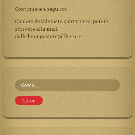
Continuate a seguirci.
Qualora desideraste contattarci, potete
scrivere alla mail:
colle.buonpastore@libero.it
Ricerca
per: