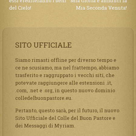
essi erediteranno i beni
Mia Gloria e annunci la
articoli
del Cielo!
Mia Seconda Venuta!
SITO UFFICIALE
Siamo rimasti offline per diverso tempo e
ce ne scusiamo, ma nel frattempo, abbiamo
trasferito e raggruppato i vecchi siti, che
potevate raggiungere alle estensioni .it,
.com, .net e .org, in questo nuovo dominio
colledelbuonpastore.eu.
Pertanto, questo sarà, per il futuro, il nuovo
Sito Ufficiale del Colle del Buon Pastore e
dei Messaggi di Myriam.