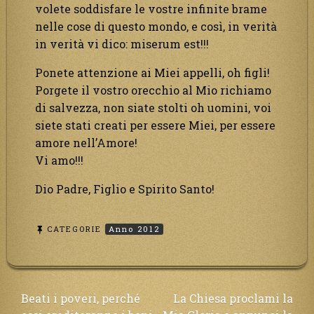
volete soddisfare le vostre infinite brame
nelle cose di questo mondo, e così, in verità
in verità vi dico: miserum est!!!
Ponete attenzione ai Miei appelli, oh figli!
Porgete il vostro orecchio al Mio richiamo
di salvezza, non siate stolti oh uomini, voi
siete stati creati per essere Miei, per essere
amore nell’Amore!
Vi amo!!!
Dio Padre, Figlio e Spirito Santo!
CATEGORIE
Anno 2012
Navigazione
Beati i poveri, perché
La Chiesa proclami la