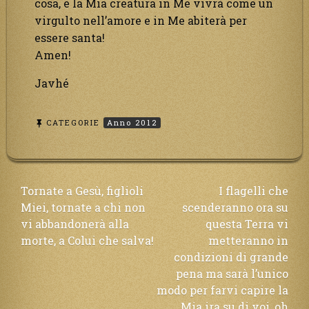
cosa, e la Mia creatura in Me vivrà come un
virgulto nell’amore e in Me abiterà per
essere santa!
Amen!
Javhé
CATEGORIE
Anno 2012
Navigazione
Tornate a Gesù, figlioli
I flagelli che
Miei, tornate a chi non
scenderanno ora su
articoli
vi abbandonerà alla
questa Terra vi
morte, a Colui che salva!
metteranno in
condizioni di grande
pena ma sarà l’unico
modo per farvi capire la
Mia ira su di voi, oh