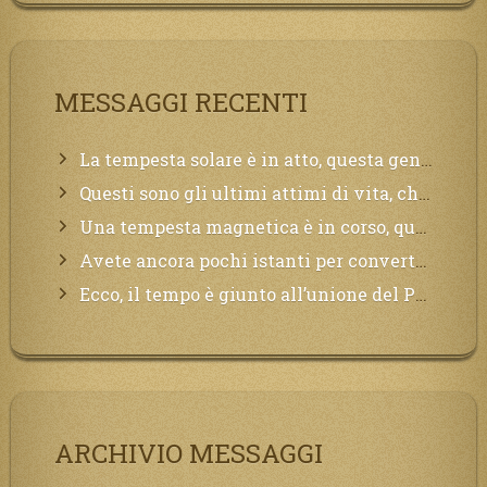
MESSAGGI RECENTI
La tempesta solare è in atto, questa generazione soffrirà molto, la Terra arderà, l’acqua sarà contaminata, il cibo non sarà più nelle vostre mense.
Questi sono gli ultimi attimi di vita, chi si vuole salvare Mi chiami in suo aiuto.
Una tempesta magnetica è in corso, questa generazione patirà. Il black out non tarderà ad arrivare e tutta la Terra sarà oscurata.
Avete ancora pochi istanti per convertirvi, non perdete tempo, la sciagura arriverà all’improvviso e per chi non si sarà preparato saranno dolori.
Ecco, il tempo è giunto all’unione del Padre con il figlio, non avete che da attendere pochissimo.
ARCHIVIO MESSAGGI