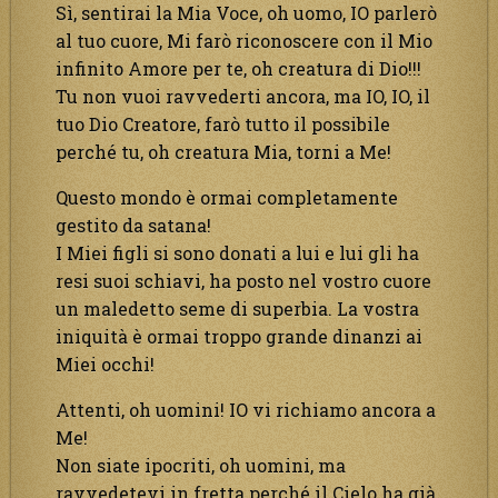
Sì, sentirai la Mia Voce, oh uomo, IO parlerò
al tuo cuore, Mi farò riconoscere con il Mio
infinito Amore per te, oh creatura di Dio!!!
Tu non vuoi ravvederti ancora, ma IO, IO, il
tuo Dio Creatore, farò tutto il possibile
perché tu, oh creatura Mia, torni a Me!
Questo mondo è ormai completamente
gestito da satana!
I Miei figli si sono donati a lui e lui gli ha
resi suoi schiavi, ha posto nel vostro cuore
un maledetto seme di superbia. La vostra
iniquità è ormai troppo grande dinanzi ai
Miei occhi!
Attenti, oh uomini! IO vi richiamo ancora a
Me!
Non siate ipocriti, oh uomini, ma
ravvedetevi in fretta perché il Cielo ha già