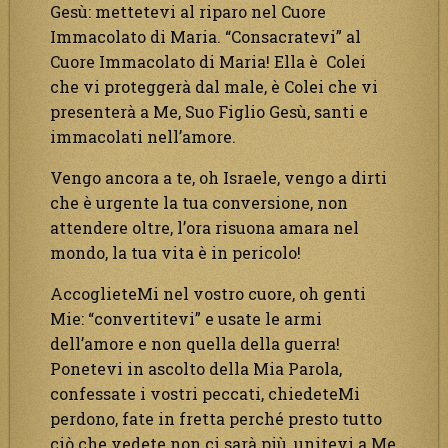
Gesù: mettetevi al riparo nel Cuore
Immacolato di Maria. “Consacratevi” al
Cuore Immacolato di Maria! Ella è Colei
che vi proteggerà dal male, è Colei che vi
presenterà a Me, Suo Figlio Gesù, santi e
immacolati nell’amore.
Vengo ancora a te, oh Israele, vengo a dirti
che è urgente la tua conversione, non
attendere oltre, l’ora risuona amara nel
mondo, la tua vita è in pericolo!
AccoglieteMi nel vostro cuore, oh genti
Mie: “convertitevi” e usate le armi
dell’amore e non quella della guerra!
Ponetevi in ascolto della Mia Parola,
confessate i vostri peccati, chiedeteMi
perdono, fate in fretta perché presto tutto
ciò che vedete non ci sarà più, unitevi a Me