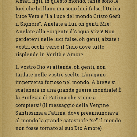
Amati figli, in questo mondo, tante sono le
luci che brillano ma sono luci false, l’Unica
Luce Vera è “La Luce del mondo Cristo Gesù
il Signore”. Anelate a Lui, oh genti Mie!
Anelate alla Sorgente d’Acqua Viva! Non
perdetevi nelle luci false, oh genti, alzate i
vostri occhi verso il Cielo dove tutto
risplende in Verità e Amore.
Il vostro Dio vi attende, oh genti, non
tardate nelle vostre scelte. L’uragano
imperversa furioso nel mondo. A breve si
scatenerà in una grande guerra mondiale! È
la Profezia di Fatima che viene a
compiersi! (Il messaggio della Vergine
Santissima a Fatima, dove preannunciava
al mondo la grande catastrofe “se” il mondo
non fosse tornato al suo Dio Amore)