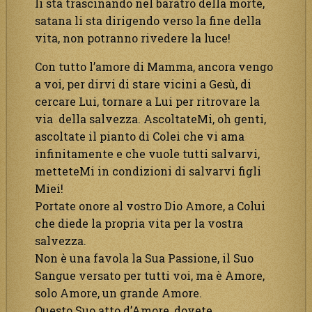
li sta trascinando nel baratro della morte,
satana li sta dirigendo verso la fine della
vita, non potranno rivedere la luce!
Con tutto l’amore di Mamma, ancora vengo
a voi, per dirvi di stare vicini a Gesù, di
cercare Lui, tornare a Lui per ritrovare la
via della salvezza. AscoltateMi, oh genti,
ascoltate il pianto di Colei che vi ama
infinitamente e che vuole tutti salvarvi,
metteteMi in condizioni di salvarvi figli
Miei!
Portate onore al vostro Dio Amore, a Colui
che diede la propria vita per la vostra
salvezza.
Non è una favola la Sua Passione, il Suo
Sangue versato per tutti voi, ma è Amore,
solo Amore, un grande Amore.
Questo Suo atto d’Amore, dovete