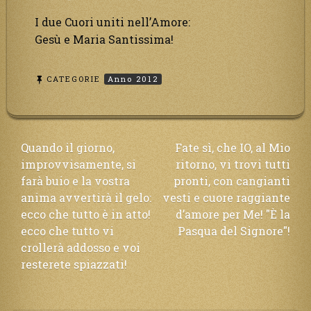
I due Cuori uniti nell’Amore:
Gesù e Maria Santissima!
CATEGORIE
Anno 2012
Navigazione
Quando il giorno,
Fate sì, che IO, al Mio
improvvisamente, si
ritorno, vi trovi tutti
articoli
farà buio e la vostra
pronti, con cangianti
anima avvertirà il gelo:
vesti e cuore raggiante
ecco che tutto è in atto!
d’amore per Me! "È la
ecco che tutto vi
Pasqua del Signore"!
crollerà addosso e voi
resterete spiazzati!