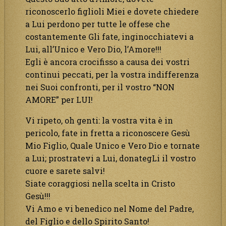
riconoscerlo figlioli Miei e dovete chiedere
a Lui perdono per tutte le offese che
costantemente Gli fate, inginocchiatevi a
Lui, all’Unico e Vero Dio, l’Amore!!!
Egli è ancora crocifisso a causa dei vostri
continui peccati, per la vostra indifferenza
nei Suoi confronti, per il vostro “NON
AMORE” per LUI!
Vi ripeto, oh genti: la vostra vita è in
pericolo, fate in fretta a riconoscere Gesù
Mio Figlio, Quale Unico e Vero Dio e tornate
a Lui; prostratevi a Lui, donategLi il vostro
cuore e sarete salvi!
Siate coraggiosi nella scelta in Cristo
Gesù!!!
Vi Amo e vi benedico nel Nome del Padre,
del Figlio e dello Spirito Santo!