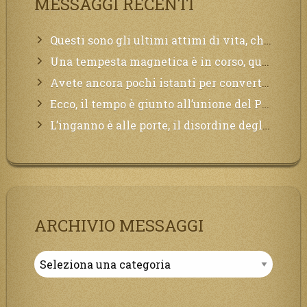
MESSAGGI RECENTI
Questi sono gli ultimi attimi di vita, chi si vuole salvare Mi chiami in suo aiuto.
Una tempesta magnetica è in corso, questa generazione patirà. Il black out non tarderà ad arrivare e tutta la Terra sarà oscurata.
Avete ancora pochi istanti per convertirvi, non perdete tempo, la sciagura arriverà all’improvviso e per chi non si sarà preparato saranno dolori.
Ecco, il tempo è giunto all’unione del Padre con il figlio, non avete che da attendere pochissimo.
L’inganno è alle porte, il disordine degli ordinati urlerà perdono, ma sarà troppo tardi, il tradimento è stato grande!
ARCHIVIO MESSAGGI
Archivio
Messaggi