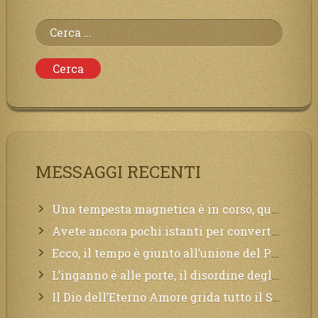
Ricerca
per:
MESSAGGI RECENTI
Una tempesta magnetica è in corso, questa generazione patirà. Il black out non tarderà ad arrivare e tutta la Terra sarà oscurata.
Avete ancora pochi istanti per convertirvi, non perdete tempo, la sciagura arriverà all’improvviso e per chi non si sarà preparato saranno dolori.
Ecco, il tempo è giunto all’unione del Padre con il figlio, non avete che da attendere pochissimo.
L’inganno è alle porte, il disordine degli ordinati urlerà perdono, ma sarà troppo tardi, il tradimento è stato grande!
Il Dio dell’Eterno Amore grida tutto il Suo bene per i Suoi,richiama a Sé i lontani, affinché si pentano e tornino a Lui: