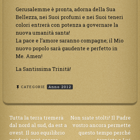
Gerusalemme è pronta, adorna della Sua
Bellezza, nei Suoi profumi e nei Suoi teneri
colori entrerà con potenza a governare la
nuova umanità santa!
La pace e l’amore saranno compagne; il Mio
nuovo popolo sarà gaudente e perfetto in
Me. Amen!
La Santissima Trinità!
CATEGORIE
Anno 2012
Navigazione
Tutta la terra tremerà
Non siate stolti! Il Padre
dal nord al sud, da est a
vostro ancora permette
articoli
ovest. Il suo equilibrio
questo tempo perché