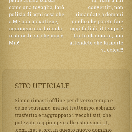
perderà, sarà scossa
torniate a Lui
come una tovaglia, farò
convertiti, non
pulizia di ogni cosa che
rimandate a domani
a Me non appartiene,
quello che potete fare
nemmeno una briciola
oggi figlioli, il tempo è
resterà di ciò che non è
finito oh uomini, non
Mio!
attendete che la morte
vi colga!!!
SITO UFFICIALE
Siamo rimasti offline per diverso tempo e
ce ne scusiamo, ma nel frattempo, abbiamo
trasferito e raggruppato i vecchi siti, che
potevate raggiungere alle estensioni .it,
.com, .net e .org, in questo nuovo dominio