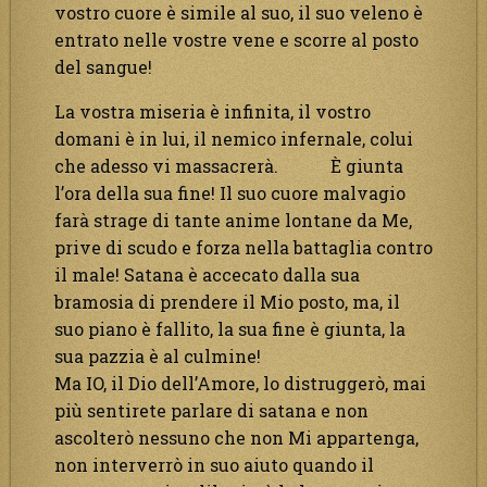
vostro cuore è simile al suo, il suo veleno è
entrato nelle vostre vene e scorre al posto
del sangue!
La vostra miseria è infinita, il vostro
domani è in lui, il nemico infernale, colui
che adesso vi massacrerà. È giunta
l’ora della sua fine! Il suo cuore malvagio
farà strage di tante anime lontane da Me,
prive di scudo e forza nella battaglia contro
il male! Satana è accecato dalla sua
bramosia di prendere il Mio posto, ma, il
suo piano è fallito, la sua fine è giunta, la
sua pazzia è al culmine!
Ma IO, il Dio dell’Amore, lo distruggerò, mai
più sentirete parlare di satana e non
ascolterò nessuno che non Mi appartenga,
non interverrò in suo aiuto quando il