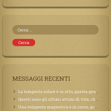
Ricerca
per:
MESSAGGI RECENTI
La tempesta solare è in atto, questa generazione soffrirà molto, la Terra arderà, l’acqua sarà contaminata, il cibo non sarà più nelle vostre mense.
Questi sono gli ultimi attimi di vita, chi si vuole salvare Mi chiami in suo aiuto.
Una tempesta magnetica è in corso, questa generazione patirà. Il black out non tarderà ad arrivare e tutta la Terra sarà oscurata.