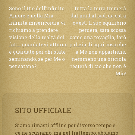
Navigazione
Sono il Dio dell’infinito
Tutta la terra tremerà
Amore e nella Mia
dal nord al sud, da est a
articoli
infinita misericordia vi
ovest. Il suo equilibrio
richiamo a prendere
perderà, sarà scossa
visione della realtà dei
come una tovaglia, farò
fatti: guardatevi attorno
pulizia di ogni cosa che
e guardate per chi state
a Me non appartiene,
seminando, se per Me o
nemmeno una briciola
per satana?
resterà di ciò che non è
Mio!
SITO UFFICIALE
Siamo rimasti offline per diverso tempo e
ce ne scusiamo, ma nel frattempo, abbiamo