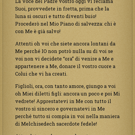
La Voce del Padre vostro oggi vi reclama
Suoi, provvedete in fretta, prima che la
luna si oscuri e tutto diventi buio!
Procederò nel Mio Piano di salvezza: chi è
con Me è già salvo!
Attenti oh voi che siete ancora lontani da
Me perché IO non potrò nulla su di voi se
voi non vi decidete “ora” di venire a Me e
appartenere a Me, donare il vostro cuore a
Colui che vi ha creati.
Figlioli, ora, con tanto amore, giungo a voi
oh Miei diletti figli: ancora un poco e poi Mi
vedrete! Apprestatevi in Me con tutto il
vostro sì sincero e governatevi in Me
perché tutto si compia in voi nella maniera
di Melchisedech sacerdote fedele!