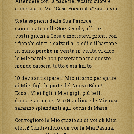
Attendete con la pace nel vostro cuore e
dimorate in Me: “Gesù Eucaristia” sia in voi!
Siate sapienti della Sua Parola e
camminate nelle Sue Regole; offrite i
vostri giorni a Gesù e mettetevi pronti con
i fianchi cinti, i calzari ai piedi e il bastone
in mano perché in verità in verità vi dico:
le Mie parole non passeranno ma questo
mondo passerà, tutto è già finito!
IO devo anticipare il Mio ritorno per aprire
ai Miei figli le porte del Nuovo Eden!
Ecco i Miei figli: i Miei gigli più belli
dimoreranno nel Mio Giardino e le Mie rose
saranno splendenti agli occhi di Maria!
Convoglierò le Mie grazie su di voi oh Miei
eletti! Condividerò con voi la Mia Pasqua,