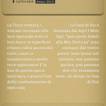
CATEGORIE
Anno 2012
Navigazione
La Terra tremerà, i
La Casa di Dio è
vulcani verranno alla
dilaniata dai lupi! I Miei
articoli
luce sputando tutto il
figli, “quei pochi fedeli
loro fuoco in superficie
alla Mia Dottrina” sono
e fuoco cadrà ancora dal
castigati dal vostro
cielo, i mari si
potere, sono messi nel
innalzeranno e molte
silenzio, non possono
terre spariranno! È la
parlare, non possono
fine di questa epoca
dire chi veramente
malvagia, è giunta l’ora
siete, chi dirige la Casa
della trasformazione di
di Dio!
ogni cosa