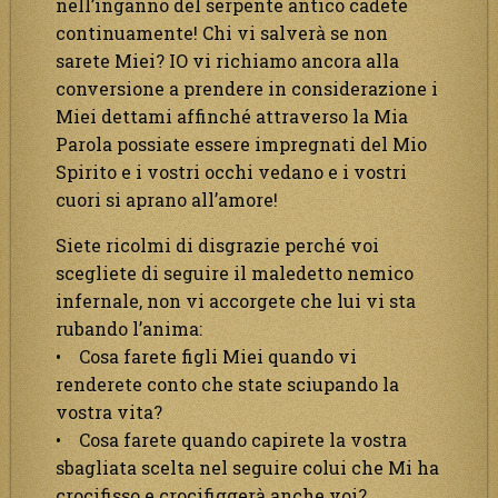
nell’inganno del serpente antico cadete
continuamente! Chi vi salverà se non
sarete Miei? IO vi richiamo ancora alla
conversione a prendere in considerazione i
Miei dettami affinché attraverso la Mia
Parola possiate essere impregnati del Mio
Spirito e i vostri occhi vedano e i vostri
cuori si aprano all’amore!
Siete ricolmi di disgrazie perché voi
scegliete di seguire il maledetto nemico
infernale, non vi accorgete che lui vi sta
rubando l’anima:
• Cosa farete figli Miei quando vi
renderete conto che state sciupando la
vostra vita?
• Cosa farete quando capirete la vostra
sbagliata scelta nel seguire colui che Mi ha
crocifisso e crocifiggerà anche voi?