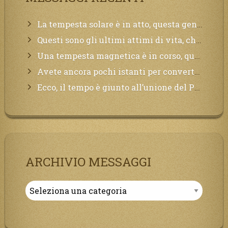
La tempesta solare è in atto, questa generazione soffrirà molto, la Terra arderà, l’acqua sarà contaminata, il cibo non sarà più nelle vostre mense.
Questi sono gli ultimi attimi di vita, chi si vuole salvare Mi chiami in suo aiuto.
Una tempesta magnetica è in corso, questa generazione patirà. Il black out non tarderà ad arrivare e tutta la Terra sarà oscurata.
Avete ancora pochi istanti per convertirvi, non perdete tempo, la sciagura arriverà all’improvviso e per chi non si sarà preparato saranno dolori.
Ecco, il tempo è giunto all’unione del Padre con il figlio, non avete che da attendere pochissimo.
ARCHIVIO MESSAGGI
Archivio
Messaggi