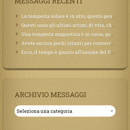
MESSAGGI RECENTI
La tempesta solare è in atto, questa generazione soffrirà molto, la Terra arderà, l’acqua sarà contaminata, il cibo non sarà più nelle vostre mense.
Questi sono gli ultimi attimi di vita, chi si vuole salvare Mi chiami in suo aiuto.
Una tempesta magnetica è in corso, questa generazione patirà. Il black out non tarderà ad arrivare e tutta la Terra sarà oscurata.
Avete ancora pochi istanti per convertirvi, non perdete tempo, la sciagura arriverà all’improvviso e per chi non si sarà preparato saranno dolori.
Ecco, il tempo è giunto all’unione del Padre con il figlio, non avete che da attendere pochissimo.
ARCHIVIO MESSAGGI
Archivio
Messaggi