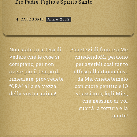
Dio Padre, Figlio e Spirito Santo!
CATEGORIE
Anno 2012
Navigazione
Non state in attesa di
Ponetevi di fronte a Me
vedere che le cose si
chiedendoMi perdono
articoli
compiano, per non
per averMi così tanto
avere più il tempo di
offeso allontanandovi
rimediare, provvedete
da Me, chiedetemelo
“ORA” alla salvezza
con cuore pentito e IO
della vostra anima!
vi assicuro, figli Miei,
che nessuno di voi
subirà la tortura e la
morte!