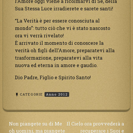
l’Amore oggi viene a ricolmarvi di Sé, della
Sua Stessa Luce irradierete e sarete santi!
“La Verità è per essere conosciuta al
mondo”: tutto ciò che vi è stato nascosto
ora vi verrà rivelato!
È arrivato il momento di conoscere la
verità oh figli dell’Amore, preparatevi alla
trasformazione, preparatevi alla vita
nuova ed eterna in amore e gaudio.
Dio Padre, Figlio e Spirito Santo!
CATEGORIE
Anno 2012
Navigazione
Non piangete su di Me
Il Cielo ora provvederà a
oh uomini, ma piangete
recuperare i Suoi e
articoli