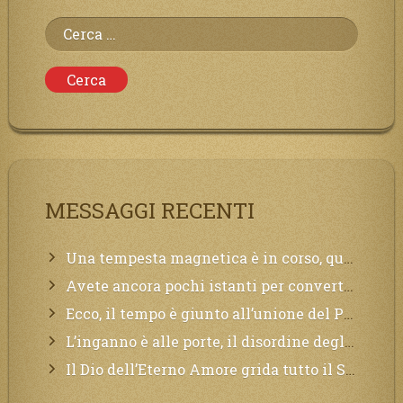
Ricerca
per:
MESSAGGI RECENTI
Una tempesta magnetica è in corso, questa generazione patirà. Il black out non tarderà ad arrivare e tutta la Terra sarà oscurata.
Avete ancora pochi istanti per convertirvi, non perdete tempo, la sciagura arriverà all’improvviso e per chi non si sarà preparato saranno dolori.
Ecco, il tempo è giunto all’unione del Padre con il figlio, non avete che da attendere pochissimo.
L’inganno è alle porte, il disordine degli ordinati urlerà perdono, ma sarà troppo tardi, il tradimento è stato grande!
Il Dio dell’Eterno Amore grida tutto il Suo bene per i Suoi,richiama a Sé i lontani, affinché si pentano e tornino a Lui: