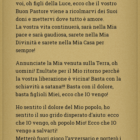
voi, oh figli della Luce, ecco che il vostro
Buon Pastore viene a ricolmarvi dei Suoi
doni e mettervi dove tutto è amore.
La vostra vita continuerà, sarà nella Mia
pace e sarà gaudiosa, sarete nella Mia
Divinità e sarete nella Mia Casa per
sempre!
Annunciate la Mia venuta sulla Terra, oh
uomini! Esultate per il Mio ritorno perché
la vostra liberazione è vicina! Basta con la
schiavitù a satana!!! Basta con il dolore,
basta figlioli Miei, ecco che IO vengo!
Ho sentito il dolore del Mio popolo, ho
sentito il suo grido disperato d’aiuto: ecco
che IO vengo, oh popolo Mio! Ecco che IO
vengo a salvarti!
Metterò fuori gioco l’avversario e porterò i