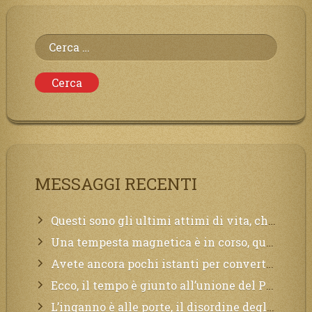
Ricerca
per:
MESSAGGI RECENTI
Questi sono gli ultimi attimi di vita, chi si vuole salvare Mi chiami in suo aiuto.
Una tempesta magnetica è in corso, questa generazione patirà. Il black out non tarderà ad arrivare e tutta la Terra sarà oscurata.
Avete ancora pochi istanti per convertirvi, non perdete tempo, la sciagura arriverà all’improvviso e per chi non si sarà preparato saranno dolori.
Ecco, il tempo è giunto all’unione del Padre con il figlio, non avete che da attendere pochissimo.
L’inganno è alle porte, il disordine degli ordinati urlerà perdono, ma sarà troppo tardi, il tradimento è stato grande!