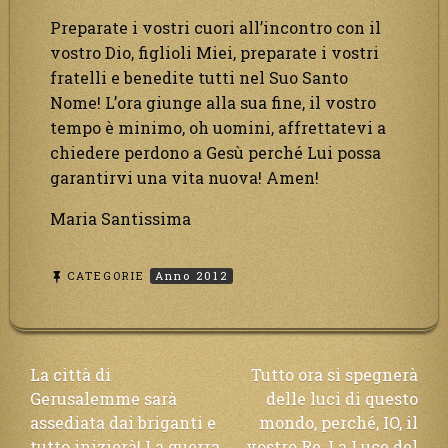
Preparate i vostri cuori all’incontro con il
vostro Dio, figlioli Miei, preparate i vostri
fratelli e benedite tutti nel Suo Santo
Nome! L’ora giunge alla sua fine, il vostro
tempo è minimo, oh uomini, affrettatevi a
chiedere perdono a Gesù perché Lui possa
garantirvi una vita nuova! Amen!
Maria Santissima
CATEGORIE
Anno 2012
Navigazione
La città di
Tutto ora si spegnerà
Gerusalemme sarà
delle luci di questo
articoli
assediata dai briganti e
mondo, perché, IO, il
tutto inizierà! La guerra
vostro Re, La Luce del