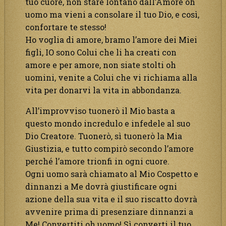
tuo cuore, non stare lontano dall’Amore oh
uomo ma vieni a consolare il tuo Dio, e così,
confortare te stesso!
Ho voglia di amore, bramo l’amore dei Miei
figli, IO sono Colui che li ha creati con
amore e per amore, non siate stolti oh
uomini, venite a Colui che vi richiama alla
vita per donarvi la vita in abbondanza.
All’improvviso tuonerò il Mio basta a
questo mondo incredulo e infedele al suo
Dio Creatore. Tuonerò, sì tuonerò la Mia
Giustizia, e tutto compirò secondo l’amore
perché l’amore trionfi in ogni cuore.
Ogni uomo sarà chiamato al Mio Cospetto e
dinnanzi a Me dovrà giustificare ogni
azione della sua vita e il suo riscatto dovrà
avvenire prima di presenziare dinnanzi a
Me! Convertiti oh uomo! Sì converti il tuo