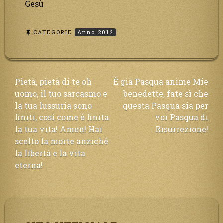
Gesù
CATEGORIE
Anno 2012
Navigazione
Pietà, pietà di te oh
È già Pasqua anime Mie
uomo, il tuo sarcasmo e
benedette, fate sì che
articoli
la tua lussuria sono
questa Pasqua sia per
finiti, così come è finita
voi Pasqua di
la tua vita! Amen! Hai
Risurrezione!
scelto la morte anziché
la libertà e la vita
eterna!