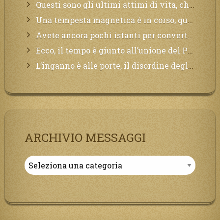
Questi sono gli ultimi attimi di vita, chi si vuole salvare Mi chiami in suo aiuto.
Una tempesta magnetica è in corso, questa generazione patirà. Il black out non tarderà ad arrivare e tutta la Terra sarà oscurata.
Avete ancora pochi istanti per convertirvi, non perdete tempo, la sciagura arriverà all’improvviso e per chi non si sarà preparato saranno dolori.
Ecco, il tempo è giunto all’unione del Padre con il figlio, non avete che da attendere pochissimo.
L’inganno è alle porte, il disordine degli ordinati urlerà perdono, ma sarà troppo tardi, il tradimento è stato grande!
ARCHIVIO MESSAGGI
Archivio
Messaggi