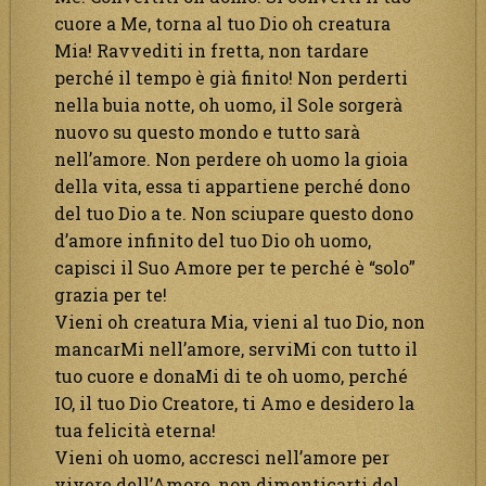
cuore a Me, torna al tuo Dio oh creatura
Mia! Ravvediti in fretta, non tardare
perché il tempo è già finito! Non perderti
nella buia notte, oh uomo, il Sole sorgerà
nuovo su questo mondo e tutto sarà
nell’amore. Non perdere oh uomo la gioia
della vita, essa ti appartiene perché dono
del tuo Dio a te. Non sciupare questo dono
d’amore infinito del tuo Dio oh uomo,
capisci il Suo Amore per te perché è “solo”
grazia per te!
Vieni oh creatura Mia, vieni al tuo Dio, non
mancarMi nell’amore, serviMi con tutto il
tuo cuore e donaMi di te oh uomo, perché
IO, il tuo Dio Creatore, ti Amo e desidero la
tua felicità eterna!
Vieni oh uomo, accresci nell’amore per
vivere dell’Amore, non dimenticarti del