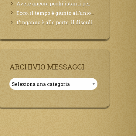
Avete ancora pochi istanti per convertirvi, non perdete tempo, la sciagura arriverà all’improvviso e per chi non si sarà preparato saranno dolori.
Ecco, il tempo è giunto all’unione del Padre con il figlio, non avete che da attendere pochissimo.
L’inganno è alle porte, il disordine degli ordinati urlerà perdono, ma sarà troppo tardi, il tradimento è stato grande!
ARCHIVIO MESSAGGI
Archivio
Messaggi