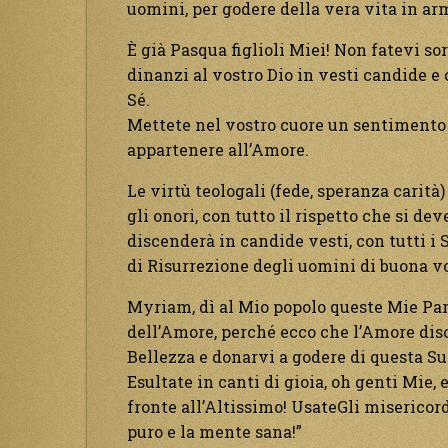
uomini, per godere della vera vita in arm
È già Pasqua figlioli Miei! Non fatevi s
dinanzi al vostro Dio in vesti candide e 
Sé.
Mettete nel vostro cuore un sentimento 
appartenere all’Amore.
Le virtù teologali (fede, speranza carità
gli onori, con tutto il rispetto che si dev
discenderà in candide vesti, con tutti i 
di Risurrezione degli uomini di buona v
Myriam, dì al Mio popolo queste Mie Parol
dell’Amore, perché ecco che l’Amore disc
Bellezza e donarvi a godere di questa Su
Esultate in canti di gioia, oh genti Mie, 
fronte all’Altissimo! UsateGli misericor
puro e la mente sana!”