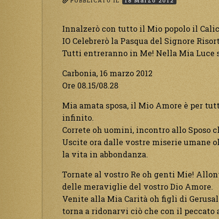
PUBBLICATO IL
18 Marzo 2012
Innalzerò con tutto il Mio popolo il Calic
IO Celebrerò la Pasqua del Signore Risorto
Tutti entreranno in Me! Nella Mia Luce s
Carbonia, 16 marzo 2012
Ore 08.15/08.28
Mia amata sposa, il Mio Amore è per tutti
infinito.
Correte oh uomini, incontro allo Sposo c
Uscite ora dalle vostre miserie umane oh
la vita in abbondanza.
Tornate al vostro Re oh genti Mie! Allon
delle meraviglie del vostro Dio Amore.
Venite alla Mia Carità oh figli di Gerusa
torna a ridonarvi ciò che con il peccato 