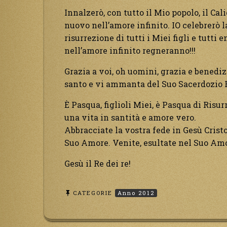
Innalzerò, con tutto il Mio popolo, il C
nuovo nell’amore infinito. IO celebrerò l
risurrezione di tutti i Miei figli e tutt
nell’amore infinito regneranno!!!
Grazia a voi, oh uomini, grazia e benedizi
santo e vi ammanta del Suo Sacerdozio R
È Pasqua, figlioli Miei, è Pasqua di Risu
una vita in santità e amore vero.
Abbracciate la vostra fede in Gesù Cristo
Suo Amore. Venite, esultate nel Suo Amore
Gesù il Re dei re!
CATEGORIE
Anno 2012