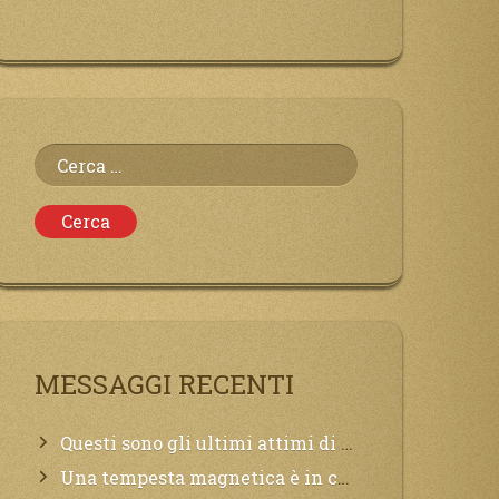
Ricerca
per:
MESSAGGI RECENTI
Questi sono gli ultimi attimi di vita, chi si vuole salvare Mi chiami in suo aiuto.
Una tempesta magnetica è in corso, questa generazione patirà. Il black out non tarderà ad arrivare e tutta la Terra sarà oscurata.