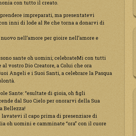
onia con tutto il creato.
orprendere impreparati, ma presentatevi
con inni di lode al Re che torna a donarvi di
nuovo nell’amore per gioire nell’amore e
) sono sante oh uomini; celebrateMi con tutti
e al vostro Dio Creatore, a Colui che ora
Suoi Angeli e i Suoi Santi, a celebrare la Pasqua
olontà.
e Sante: “esultate di gioia, oh figli
ende dal Suo Cielo per onorarvi della Sua
a Bellezza!
e lavatevi il capo prima di presenziare di
dia oh uomini e camminate “ora” con il cuore