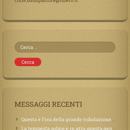
colle.buonpastore@libero.it
Ricerca
per:
MESSAGGI RECENTI
Questa è l’ora della grande tribolazione. Volgetemi il vostro cuore
La tempesta solare è in atto, questa generazione soffrirà molto, la Terra arderà, l’acqua sarà contaminata, il cibo non sarà più nelle vostre mense.