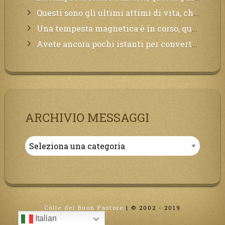
Questi sono gli ultimi attimi di vita, chi si vuole salvare Mi chiami in suo aiuto.
Una tempesta magnetica è in corso, questa generazione patirà. Il black out non tarderà ad arrivare e tutta la Terra sarà oscurata.
Avete ancora pochi istanti per convertirvi, non perdete tempo, la sciagura arriverà all’improvviso e per chi non si sarà preparato saranno dolori.
ARCHIVIO MESSAGGI
Archivio
Messaggi
Colle del Buon Pastore
|
© 2002 - 2019
Italian