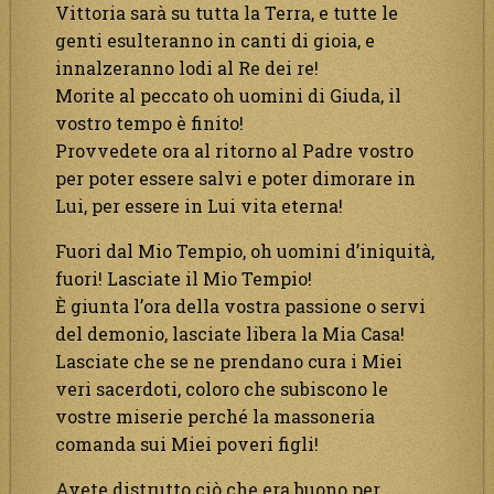
Vittoria sarà su tutta la Terra, e tutte le
genti esulteranno in canti di gioia, e
innalzeranno lodi al Re dei re!
Morite al peccato oh uomini di Giuda, il
vostro tempo è finito!
Provvedete ora al ritorno al Padre vostro
per poter essere salvi e poter dimorare in
Lui, per essere in Lui vita eterna!
Fuori dal Mio Tempio, oh uomini d’iniquità,
fuori! Lasciate il Mio Tempio!
È giunta l’ora della vostra passione o servi
del demonio, lasciate libera la Mia Casa!
Lasciate che se ne prendano cura i Miei
veri sacerdoti, coloro che subiscono le
vostre miserie perché la massoneria
comanda sui Miei poveri figli!
Avete distrutto ciò che era buono per