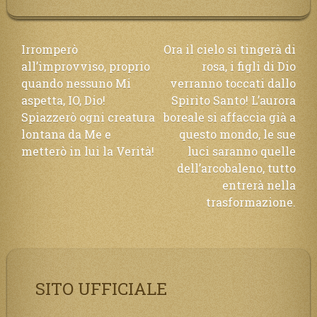
Navigazione
Irromperò
Ora il cielo si tingerà di
all’improvviso, proprio
rosa, i figli di Dio
articoli
quando nessuno Mi
verranno toccati dallo
aspetta, IO, Dio!
Spirito Santo! L’aurora
Spiazzerò ogni creatura
boreale si affaccia già a
lontana da Me e
questo mondo, le sue
metterò in lui la Verità!
luci saranno quelle
dell’arcobaleno, tutto
entrerà nella
trasformazione.
SITO UFFICIALE