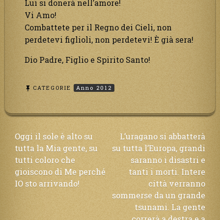
Lui si donerà nell’amore!
Vi Amo!
Combattete per il Regno dei Cieli, non
perdetevi figlioli, non perdetevi! È già sera!
Dio Padre, Figlio e Spirito Santo!
CATEGORIE
Anno 2012
Navigazione
Oggi il sole è alto su
L’uragano si abbatterà
tutta la Mia gente, su
su tutta l’Europa, grandi
articoli
tutti coloro che
saranno i disastri e
gioiscono di Me perché
tanti i morti. Intere
IO sto arrivando!
città verranno
sommerse da un grande
tsunami. La gente
correrà a destra e a