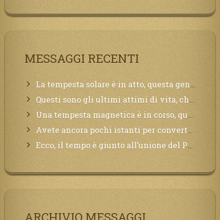
MESSAGGI RECENTI
La tempesta solare è in atto, questa generazione soffrirà molto, la Terra arderà, l’acqua sarà contaminata, il cibo non sarà più nelle vostre mense.
Questi sono gli ultimi attimi di vita, chi si vuole salvare Mi chiami in suo aiuto.
Una tempesta magnetica è in corso, questa generazione patirà. Il black out non tarderà ad arrivare e tutta la Terra sarà oscurata.
Avete ancora pochi istanti per convertirvi, non perdete tempo, la sciagura arriverà all’improvviso e per chi non si sarà preparato saranno dolori.
Ecco, il tempo è giunto all’unione del Padre con il figlio, non avete che da attendere pochissimo.
ARCHIVIO MESSAGGI