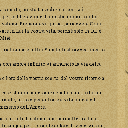
ua venuta, presto Lo vedrete e con Lui
è per la liberazione di questa umanità dalla
 satana. Preparatevi, quindi, a ricevere Colui
vate in Lui la vostra vita, perché solo in Lui è
 Miei!
 richiamare tutti i Suoi figli al ravvedimento,
 con amore infinito vi annuncio la via della
 è l’ora della vostra scelta, del vostro ritorno a
 esse stanno per essere sepolte con il ritorno
formato, tutto è per entrare a vita nuova ed
o immenso dell’Amore.
gli artigli di satana: non permetterò a lui di
 di sangue per il grande dolore di vedervi suoi,