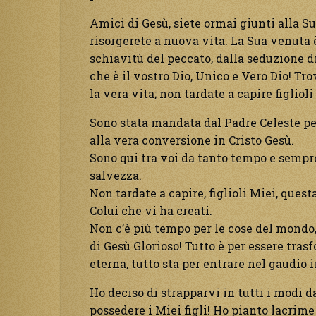
Amici di Gesù, siete ormai giunti alla S
risorgerete a nuova vita. La Sua venuta 
schiavitù del peccato, dalla seduzione di
che è il vostro Dio, Unico e Vero Dio! Tro
la vera vita; non tardate a capire figlioli
Sono stata mandata dal Padre Celeste per
alla vera conversione in Cristo Gesù.
Sono qui tra voi da tanto tempo e sempre
salvezza.
Non tardate a capire, figlioli Miei, questa
Colui che vi ha creati.
Non c’è più tempo per le cose del mondo,
di Gesù Glorioso! Tutto è per essere tras
eterna, tutto sta per entrare nel gaudi
Ho deciso di strapparvi in tutti i modi da
possedere i Miei figli! Ho pianto lacrime