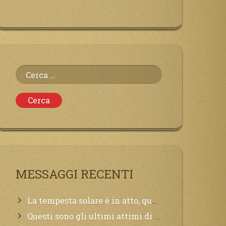
Ricerca
per:
MESSAGGI RECENTI
La tempesta solare è in atto, questa generazione soffrirà molto, la Terra arderà, l’acqua sarà contaminata, il cibo non sarà più nelle vostre mense.
Questi sono gli ultimi attimi di vita, chi si vuole salvare Mi chiami in suo aiuto.