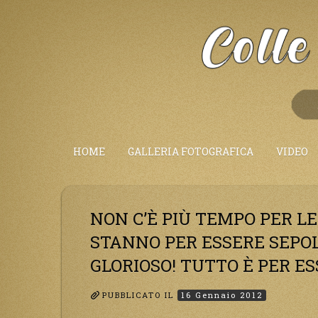
Salta
al
Contenuto
HOME
GALLERIA FOTOGRAFICA
VIDEO
NON C’È PIÙ TEMPO PER L
STANNO PER ESSERE SEPOL
GLORIOSO! TUTTO È PER E
PUBBLICATO IL
16 Gennaio 2012