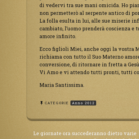
di vedervi tra sue mani omicida. Ho pian
non permetterò al serpente antico di por
La folla esulta in lui, alle sue miserie i
cambiato, l’uomo prenderà coscienza e tu
amore infinito.
Ecco figlioli Miei, anche oggi la vostra
richiama con tutto il Suo Materno amore
conversione, di ritornare in fretta a Gesù
Vi Amo e vi attendo tutti pronti, tutti c
Maria Santissima.
CATEGORIE
Anno 2012
Navigazione
Le giornate ora succederanno dietro varie