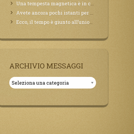
Una tempesta magnetica è in corso, questa generazione patirà. Il black out non tarderà ad arrivare e tutta la Terra sarà oscurata.
Avete ancora pochi istanti per convertirvi, non perdete tempo, la sciagura arriverà all’improvviso e per chi non si sarà preparato saranno dolori.
Ecco, il tempo è giunto all’unione del Padre con il figlio, non avete che da attendere pochissimo.
ARCHIVIO MESSAGGI
Archivio
Messaggi