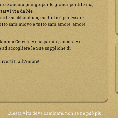
to e ancora piango, per le grandi perdite ma,
tarvi via da Me.
nfinite si abbandona, ma tutto è per essere
tto sarà nuovo e tutto sarà amore, amore,
 Mamma Celeste vi ha parlato, ancora vi
 ad accogliere le Sue suppliche di
.
onvertiti all’Amore!
Questa vita deve cambiare, non se ne può più,