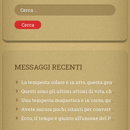
Ricerca
per:
MESSAGGI RECENTI
La tempesta solare è in atto, questa generazione soffrirà molto, la Terra arderà, l’acqua sarà contaminata, il cibo non sarà più nelle vostre mense.
Questi sono gli ultimi attimi di vita, chi si vuole salvare Mi chiami in suo aiuto.
Una tempesta magnetica è in corso, questa generazione patirà. Il black out non tarderà ad arrivare e tutta la Terra sarà oscurata.
Avete ancora pochi istanti per convertirvi, non perdete tempo, la sciagura arriverà all’improvviso e per chi non si sarà preparato saranno dolori.
Ecco, il tempo è giunto all’unione del Padre con il figlio, non avete che da attendere pochissimo.