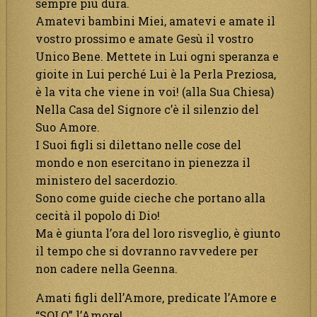
sempre più dura.
Amatevi bambini Miei, amatevi e amate il
vostro prossimo e amate Gesù il vostro
Unico Bene. Mettete in Lui ogni speranza e
gioite in Lui perché Lui è la Perla Preziosa,
è la vita che viene in voi! (alla Sua Chiesa)
Nella Casa del Signore c’è il silenzio del
Suo Amore.
I Suoi figli si dilettano nelle cose del
mondo e non esercitano in pienezza il
ministero del sacerdozio.
Sono come guide cieche che portano alla
cecità il popolo di Dio!
Ma è giunta l’ora del loro risveglio, è giunto
il tempo che si dovranno ravvedere per
non cadere nella Geenna.
Amati figli dell’Amore, predicate l’Amore e
“SOLO” l’Amore!