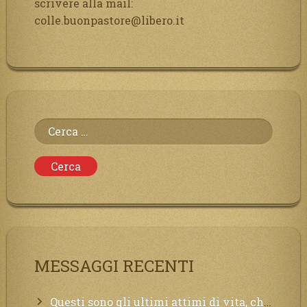
scrivere alla mail:
colle.buonpastore@libero.it
Ricerca
per:
MESSAGGI RECENTI
Questi sono gli ultimi attimi di vita, chi si vuole salvare Mi chiami in suo aiuto.