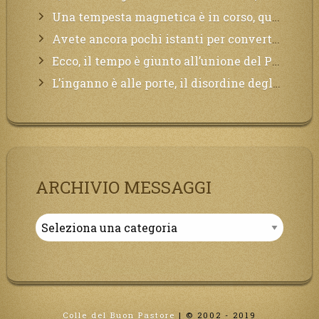
Una tempesta magnetica è in corso, questa generazione patirà. Il black out non tarderà ad arrivare e tutta la Terra sarà oscurata.
Avete ancora pochi istanti per convertirvi, non perdete tempo, la sciagura arriverà all’improvviso e per chi non si sarà preparato saranno dolori.
Ecco, il tempo è giunto all’unione del Padre con il figlio, non avete che da attendere pochissimo.
L’inganno è alle porte, il disordine degli ordinati urlerà perdono, ma sarà troppo tardi, il tradimento è stato grande!
ARCHIVIO MESSAGGI
Archivio
Messaggi
Colle del Buon Pastore
|
© 2002 - 2019