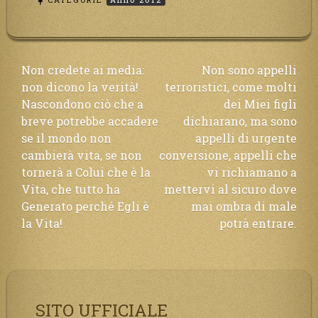
Navigazione
Non credete ai media:
Non sono appelli
non dicono la verità!
terroristici, come molti
articoli
Nascondono ciò che a
dei Miei figli
breve potrebbe accadere
dichiarano, ma sono
se il mondo non
appelli di urgente
cambierà vita, se non
conversione, appelli che
tornerà a Colui che è la
vi richiamano a
Vita, che tutto ha
mettervi al sicuro dove
Generato perché Egli è
mai ombra di male
la Vita!
potrà entrare.
SITO UFFICIALE